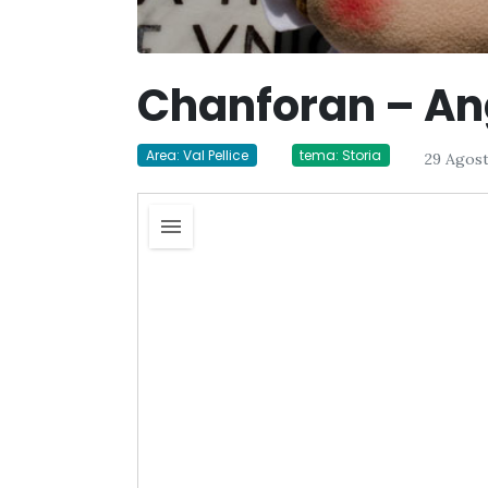
Chanforan – A
Area: Val Pellice
tema: Storia
29 Agost