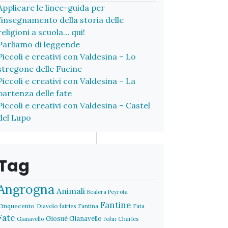
Applicare le linee-guida per
l’insegnamento della storia delle
religioni a scuola… qui!
Parliamo di leggende
Piccoli e creativi con Valdesina – Lo
stregone delle Fucine
Piccoli e creativi con Valdesina – La
partenza delle fate
Piccoli e creativi con Valdesina – Castel
del Lupo
Tag
Angrogna
Animali
Bealera Peyrota
Fantine
Cinquecento
Diavolo
fairies
Fantina
Fata
Fate
Giosuè Gianavello
John Charles
Gianavello