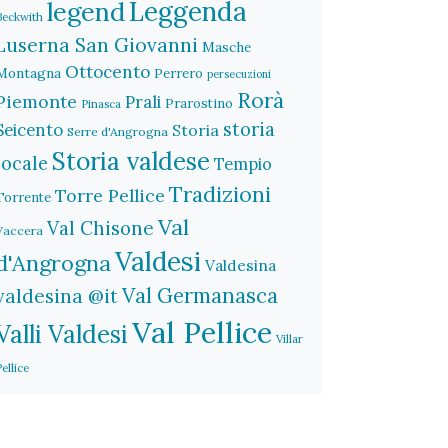
legend
Leggenda
Beckwith
Luserna San Giovanni
Masche
Ottocento
Montagna
Perrero
persecuzioni
Rorà
Piemonte
Prali
Prarostino
Pinasca
storia
Seicento
Storia
Serre d'Angrogna
Storia valdese
locale
Tempio
Tradizioni
Torre Pellice
Torrente
Val
Val Chisone
Vaccera
Valdesi
d'Angrogna
Valdesina
Val Germanasca
valdesina @it
Val Pellice
Valli Valdesi
Villar
Pellice