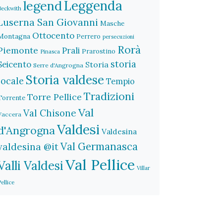
legend
Leggenda
Beckwith
Luserna San Giovanni
Masche
Ottocento
Montagna
Perrero
persecuzioni
Rorà
Piemonte
Prali
Prarostino
Pinasca
storia
Seicento
Storia
Serre d'Angrogna
Storia valdese
locale
Tempio
Tradizioni
Torre Pellice
Torrente
Val
Val Chisone
Vaccera
Valdesi
d'Angrogna
Valdesina
Val Germanasca
valdesina @it
Val Pellice
Valli Valdesi
Villar
Pellice