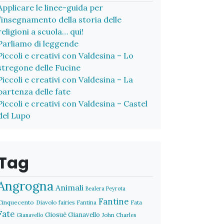
Applicare le linee-guida per
l’insegnamento della storia delle
religioni a scuola… qui!
Parliamo di leggende
Piccoli e creativi con Valdesina – Lo
stregone delle Fucine
Piccoli e creativi con Valdesina – La
partenza delle fate
Piccoli e creativi con Valdesina – Castel
del Lupo
Tag
Angrogna
Animali
Bealera Peyrota
Fantine
Cinquecento
Diavolo
fairies
Fantina
Fata
Fate
Giosuè Gianavello
John Charles
Gianavello