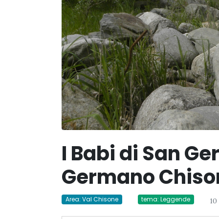
I Babi di San G
Germano Chiso
Area: Val Chisone
tema: Leggende
10