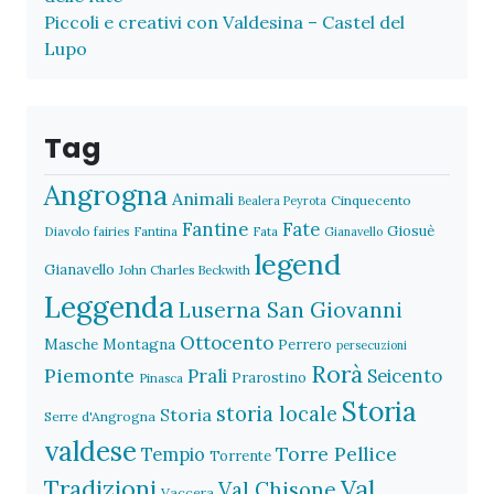
Piccoli e creativi con Valdesina – Castel del
Lupo
Tag
Angrogna
Animali
Cinquecento
Bealera Peyrota
Fantine
Fate
Giosuè
Diavolo
fairies
Fantina
Fata
Gianavello
legend
Gianavello
John Charles Beckwith
Leggenda
Luserna San Giovanni
Ottocento
Masche
Montagna
Perrero
persecuzioni
Rorà
Piemonte
Prali
Seicento
Prarostino
Pinasca
Storia
storia locale
Storia
Serre d'Angrogna
valdese
Torre Pellice
Tempio
Torrente
Val
Tradizioni
Val Chisone
Vaccera