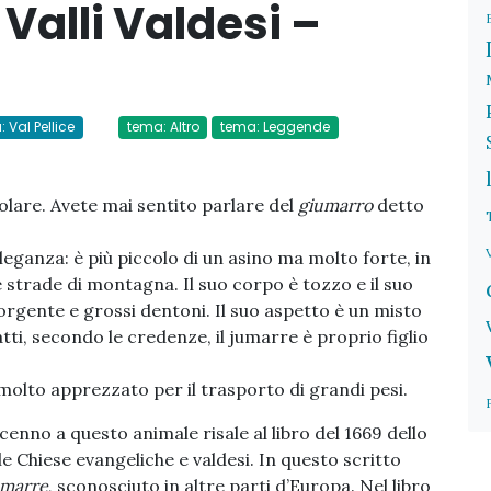
e Valli Valdesi –
: Val Pellice
tema: Altro
tema: Leggende
colare. Avete mai sentito parlare del
giumarro
detto
leganza: è più piccolo di un asino ma molto forte, in
e strade di montagna. Il suo corpo è tozzo e il suo
orgente e grossi dentoni. Il suo aspetto è un misto
fatti, secondo le credenze, il jumarre è proprio figlio
molto apprezzato per il trasporto di grandi pesi.
nno a questo animale risale al libro del 1669 dello
le Chiese evangeliche e valdesi. In questo scritto
umarre
, sconosciuto in altre parti d’Europa. Nel libro