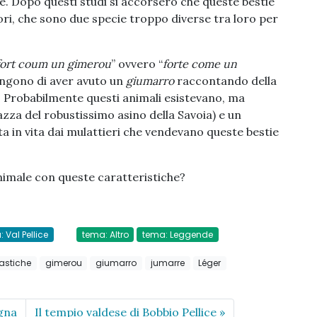
e. Dopo questi studi si accorsero che queste bestie
ori, che sono due specie troppo diverse tra loro per
fort coum un gimerou
” ovvero “
forte come un
tengono di aver avuto un
giumarro
raccontando della
! Probabilmente questi animali esistevano, ma
razza del robustissimo asino della Savoia) e un
ta in vita dai mulattieri che vendevano queste bestie
nimale con queste caratteristiche?
: Val Pellice
tema: Altro
tema: Leggende
astiche
gimerou
giumarro
jumarre
Léger
gna
Il tempio valdese di Bobbio Pellice