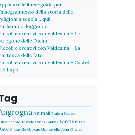
Applicare le linee-guida per
l’insegnamento della storia delle
religioni a scuola… qui!
Parliamo di leggende
Piccoli e creativi con Valdesina – Lo
stregone delle Fucine
Piccoli e creativi con Valdesina – La
partenza delle fate
Piccoli e creativi con Valdesina – Castel
del Lupo
Tag
Angrogna
Animali
Bealera Peyrota
Fantine
Cinquecento
Diavolo
fairies
Fantina
Fata
Fate
Giosuè Gianavello
John Charles
Gianavello