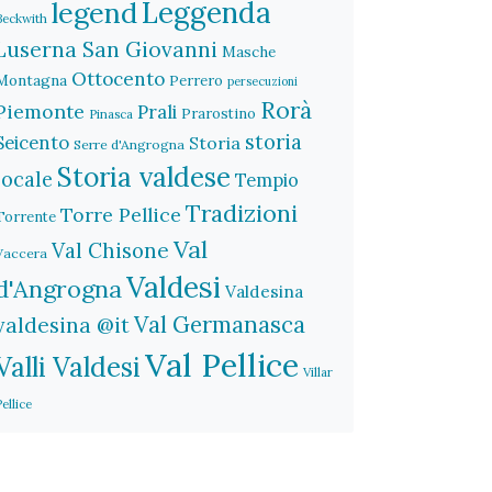
legend
Leggenda
Beckwith
Luserna San Giovanni
Masche
Ottocento
Montagna
Perrero
persecuzioni
Rorà
Piemonte
Prali
Prarostino
Pinasca
storia
Seicento
Storia
Serre d'Angrogna
Storia valdese
locale
Tempio
Tradizioni
Torre Pellice
Torrente
Val
Val Chisone
Vaccera
Valdesi
d'Angrogna
Valdesina
Val Germanasca
valdesina @it
Val Pellice
Valli Valdesi
Villar
Pellice