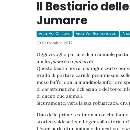
Il Bestiario dell
Jumarre
Area: Val Chisone
Area: Val Germanasca
Area
29 Settembre 2017
Oggi vi voglio parlare di un animale parti
anche
gimerou
o
jumarre
?
Questa bestia non si distingue certo per e
grado di portare carichi pesantissimi sull
muso buffo, con la mandibola inferiore sp
di caratteristiche dell’asino e del toro: in
di questi due animali.
Sicuramente, vista la sua robustezza, era 
Una delle prime testimonianze che fanno ce
storico valdese Jean Léger sulla storia del
Léger parla di un animale domestico, lo
j