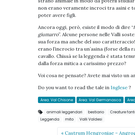
strano animale in modo da poterli studiar
non erano veramente incroci tra asini e t
poter avere figli.
Ancora oggi, però, esiste il modo di dire “
giumarro
”. Alcune persone nelle Valli sos
sua forza ma anche del suo caratteraccio
erano l’incrocio tra un’asina (forse della 
cavallo. Chissà se la leggenda è stata tenu
dalla forza mitica a carissimo prezzo?
Voi cosa ne pensate? Avete mai visto un a
Do you want to read the tale in
Inglese
?
Area: Val Chisone
Area: Val Germanasca
Area
animali leggendari
bestiario
Creature fant
Leggenda
mito
Valli Valdesi
Castrum Hengroniae – Angro