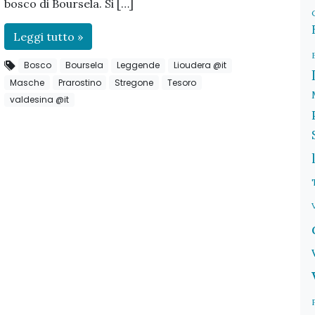
bosco di Boursela. Si […]
Leggi tutto »
Bosco
Boursela
Leggende
Lioudera @it
Masche
Prarostino
Stregone
Tesoro
valdesina @it