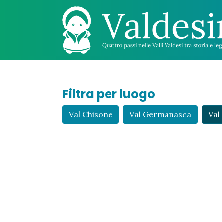
Filtra per luogo
Val Chisone
Val Germanasca
Val 