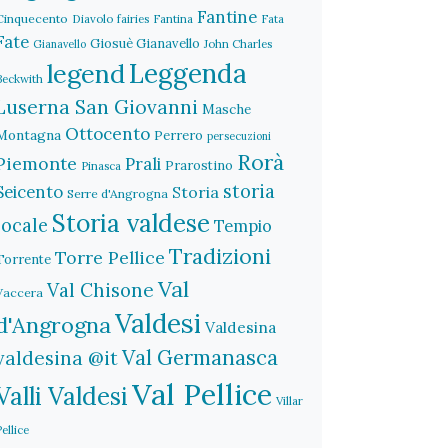
Fantine
Cinquecento
Diavolo
fairies
Fantina
Fata
Fate
Giosuè Gianavello
John Charles
Gianavello
legend
Leggenda
Beckwith
Luserna San Giovanni
Masche
Ottocento
Montagna
Perrero
persecuzioni
Rorà
Piemonte
Prali
Prarostino
Pinasca
storia
Seicento
Storia
Serre d'Angrogna
Storia valdese
locale
Tempio
Tradizioni
Torre Pellice
Torrente
Val
Val Chisone
Vaccera
Valdesi
d'Angrogna
Valdesina
Val Germanasca
valdesina @it
Val Pellice
Valli Valdesi
Villar
Pellice