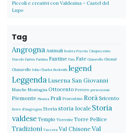
Piccoli e creativi con Valdesina – Castel del
Lupo
Tag
Angrogna
Animali
Cinquecento
Bealera Peyrota
Fantine
Fate
Giosuè
Diavolo
fairies
Fantina
Fata
Gianavello
legend
Gianavello
John Charles Beckwith
Leggenda
Luserna San Giovanni
Ottocento
Masche
Montagna
Perrero
persecuzioni
Rorà
Piemonte
Prali
Seicento
Prarostino
Pinasca
Storia
storia locale
Storia
Serre d'Angrogna
valdese
Torre Pellice
Tempio
Torrente
Val
Tradizioni
Val Chisone
Vaccera