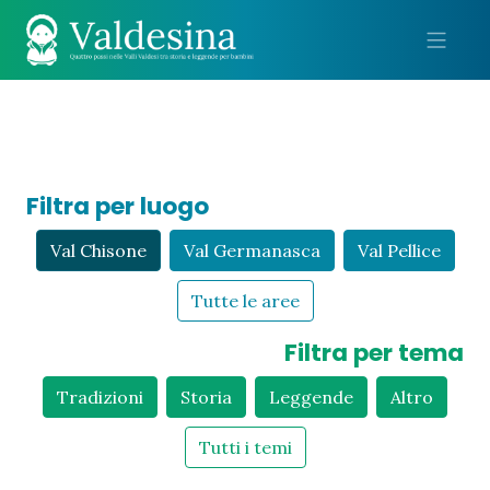
Me
Filtra per luogo
Val Chisone
Val Germanasca
Val Pellice
Tutte le aree
Filtra per tema
Tradizioni
Storia
Leggende
Altro
Tutti i temi