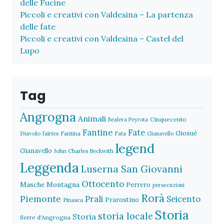
delle Fucine
Piccoli e creativi con Valdesina – La partenza
delle fate
Piccoli e creativi con Valdesina – Castel del
Lupo
Tag
Angrogna
Animali
Cinquecento
Bealera Peyrota
Fantine
Fate
Giosuè
Diavolo
fairies
Fantina
Fata
Gianavello
legend
Gianavello
John Charles Beckwith
Leggenda
Luserna San Giovanni
Ottocento
Masche
Montagna
Perrero
persecuzioni
Rorà
Piemonte
Prali
Seicento
Prarostino
Pinasca
Storia
storia locale
Storia
Serre d'Angrogna