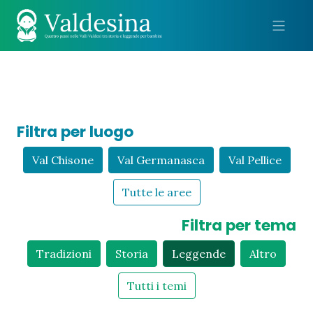
Me
Filtra per luogo
Val Chisone
Val Germanasca
Val Pellice
Tutte le aree
Filtra per tema
Tradizioni
Storia
Leggende
Altro
Tutti i temi