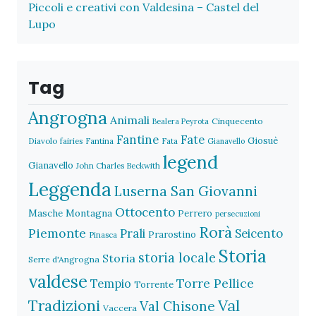
Piccoli e creativi con Valdesina – Castel del
Lupo
Tag
Angrogna
Animali
Cinquecento
Bealera Peyrota
Fantine
Fate
Giosuè
Diavolo
fairies
Fantina
Fata
Gianavello
legend
Gianavello
John Charles Beckwith
Leggenda
Luserna San Giovanni
Ottocento
Masche
Montagna
Perrero
persecuzioni
Rorà
Piemonte
Prali
Seicento
Prarostino
Pinasca
Storia
storia locale
Storia
Serre d'Angrogna
valdese
Torre Pellice
Tempio
Torrente
Val
Tradizioni
Val Chisone
Vaccera