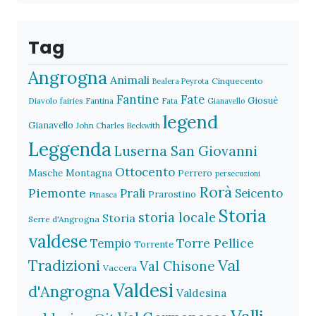
Tag
Angrogna
Animali
Cinquecento
Bealera Peyrota
Fantine
Fate
Giosuè
Diavolo
fairies
Fantina
Fata
Gianavello
legend
Gianavello
John Charles Beckwith
Leggenda
Luserna San Giovanni
Ottocento
Masche
Montagna
Perrero
persecuzioni
Rorà
Piemonte
Prali
Seicento
Prarostino
Pinasca
Storia
storia locale
Storia
Serre d'Angrogna
valdese
Torre Pellice
Tempio
Torrente
Val
Tradizioni
Val Chisone
Vaccera
Valdesi
d'Angrogna
Valdesina