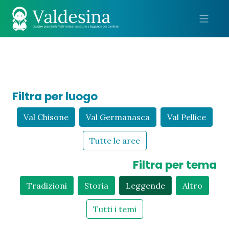
Me
Filtra per luogo
Val Chisone
Val Germanasca
Val Pellice
Tutte le aree
Filtra per tema
Tradizioni
Storia
Leggende
Altro
Tutti i temi