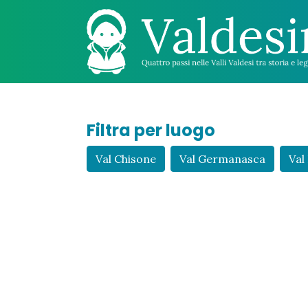
Filtra per luogo
Val Chisone
Val Germanasca
Val 