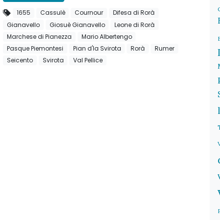
1655
Cassulè
Cournour
Difesa di Rorà
Gianavello
Giosuè Gianavello
Leone di Rorà
Marchese di Pianezza
Mario Albertengo
Pasque Piemontesi
Pian d'la Svirota
Rorà
Rumer
Seicento
Svirota
Val Pellice