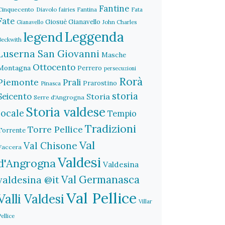
Fantine
Cinquecento
Diavolo
fairies
Fantina
Fata
Fate
Giosuè Gianavello
John Charles
Gianavello
legend
Leggenda
Beckwith
Luserna San Giovanni
Masche
Ottocento
Montagna
Perrero
persecuzioni
Rorà
Piemonte
Prali
Prarostino
Pinasca
storia
Seicento
Storia
Serre d'Angrogna
Storia valdese
locale
Tempio
Tradizioni
Torre Pellice
Torrente
Val
Val Chisone
Vaccera
Valdesi
d'Angrogna
Valdesina
Val Germanasca
valdesina @it
Val Pellice
Valli Valdesi
Villar
Pellice