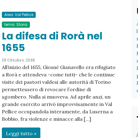
Area: Val Pellice
tema: Storia
La difesa di Rorà nel
1655
19 Ottobre 2018
All’inizio del 1655, Giosuè Gianavello era rifugiato
a Rorà e attendeva -come tutti- che le continue
visite dei pastori valdesi alle autorità di Torino
permettessero di revocare l’ordine di
sgombero. Nulla si muoveva. Ad aprile anzi, un
grande esercito arrivò improvvisamente in Val
Pellice occupandola interamente, da Luserna a
Bobbio, fra violenze e minacce alla […]
Leggi tutto »