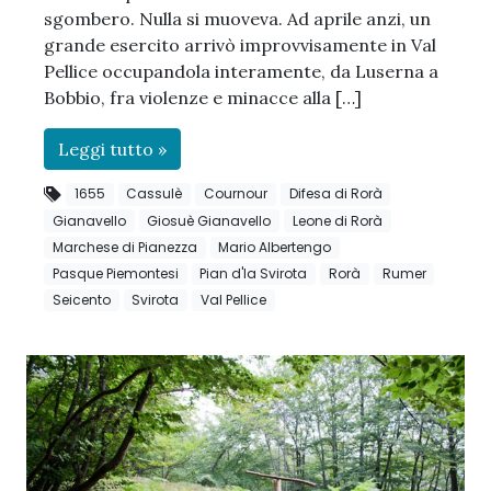
sgombero. Nulla si muoveva. Ad aprile anzi, un
grande esercito arrivò improvvisamente in Val
Pellice occupandola interamente, da Luserna a
Bobbio, fra violenze e minacce alla […]
Leggi tutto »
1655
Cassulè
Cournour
Difesa di Rorà
Gianavello
Giosuè Gianavello
Leone di Rorà
Marchese di Pianezza
Mario Albertengo
Pasque Piemontesi
Pian d'la Svirota
Rorà
Rumer
Seicento
Svirota
Val Pellice