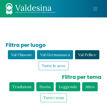
Me
Filtra per luogo
Val Chisone
Val Germanasca
Val Pellice
Tutte le aree
Filtra per tema
Tradizioni
Storia
Leggende
Altro
Tutti i temi