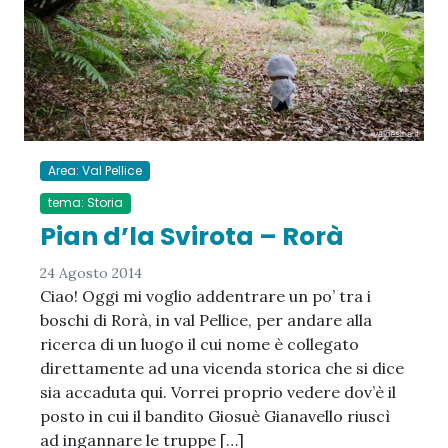
Area: Val Pellice
tema: Storia
Pian d’la Svirota – Rorà
24 Agosto 2014
Ciao! Oggi mi voglio addentrare un po’ tra i
boschi di Rorà, in val Pellice, per andare alla
ricerca di un luogo il cui nome è collegato
direttamente ad una vicenda storica che si dice
sia accaduta qui. Vorrei proprio vedere dov’è il
posto in cui il bandito Giosuè Gianavello riuscì
ad ingannare le truppe […]