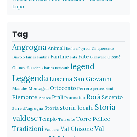
Lupo
Tag
Angrogna
Animali
Cinquecento
Bealera Peyrota
Fantine
Fate
Giosuè
Diavolo
fairies
Fantina
Fata
Gianavello
legend
Gianavello
John Charles Beckwith
Leggenda
Luserna San Giovanni
Ottocento
Masche
Montagna
Perrero
persecuzioni
Rorà
Piemonte
Prali
Seicento
Prarostino
Pinasca
Storia
storia locale
Storia
Serre d'Angrogna
valdese
Torre Pellice
Tempio
Torrente
Val
Tradizioni
Val Chisone
Vaccera