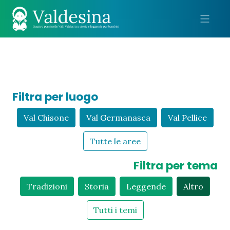
Me
Filtra per luogo
Val Chisone
Val Germanasca
Val Pellice
Tutte le aree
Filtra per tema
Tradizioni
Storia
Leggende
Altro
Tutti i temi