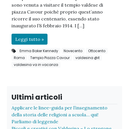
sono venuta a visitare il tempio valdese di
piazza Cavour poiché proprio quest’anno
ricorre il suo centenario, essendo stato
inaugurato l’8 febbraio 1914. I […]
Leggi tutto »
Emma Baker Kennedy
Novecento
Ottocento
Roma
Tempio Piazza Cavour
valdesina @it
valdesina va in vacanza
Ultimi articoli
Applicare le linee-guida per l’insegnamento
della storia delle religioni a scuola… qui!
Parliamo di leggende
Piccoli e creativi con Valdesina – Lo stregone