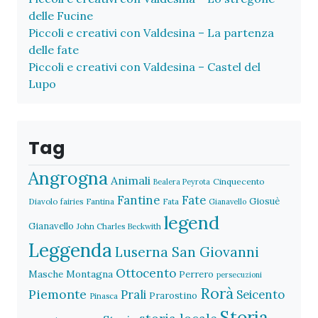
delle Fucine
Piccoli e creativi con Valdesina – La partenza
delle fate
Piccoli e creativi con Valdesina – Castel del
Lupo
Tag
Angrogna
Animali
Cinquecento
Bealera Peyrota
Fantine
Fate
Giosuè
Diavolo
fairies
Fantina
Fata
Gianavello
legend
Gianavello
John Charles Beckwith
Leggenda
Luserna San Giovanni
Ottocento
Masche
Montagna
Perrero
persecuzioni
Rorà
Piemonte
Prali
Seicento
Prarostino
Pinasca
Storia