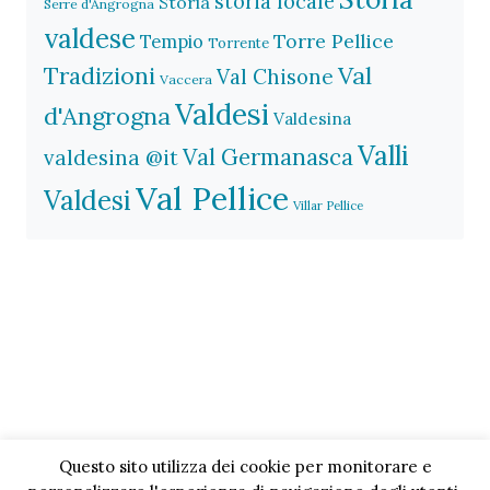
storia locale
Storia
Serre d'Angrogna
valdese
Torre Pellice
Tempio
Torrente
Val
Tradizioni
Val Chisone
Vaccera
Valdesi
d'Angrogna
Valdesina
Valli
Val Germanasca
valdesina @it
Val Pellice
Valdesi
Villar Pellice
Questo sito utilizza dei cookie per monitorare e