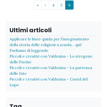
Page navigation
Page
Page
Current Page
«
‹
4
5
6
Ultimi articoli
Applicare le linee-guida per l’insegnamento
della storia delle religioni a scuola… qui!
Parliamo di leggende
Piccoli e creativi con Valdesina – Lo stregone
delle Fucine
Piccoli e creativi con Valdesina – La partenza
delle fate
Piccoli e creativi con Valdesina – Castel del
Lupo
Tag