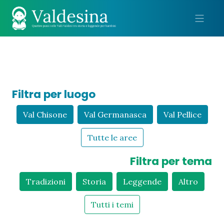
Me
Filtra per luogo
Val Chisone
Val Germanasca
Val Pellice
Tutte le aree
Filtra per tema
Tradizioni
Storia
Leggende
Altro
Tutti i temi