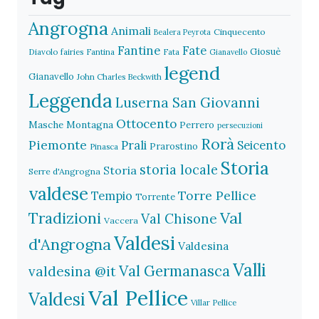
Angrogna
Animali
Cinquecento
Bealera Peyrota
Fantine
Fate
Giosuè
Diavolo
fairies
Fantina
Fata
Gianavello
legend
Gianavello
John Charles Beckwith
Leggenda
Luserna San Giovanni
Ottocento
Masche
Montagna
Perrero
persecuzioni
Rorà
Piemonte
Prali
Seicento
Prarostino
Pinasca
Storia
storia locale
Storia
Serre d'Angrogna
valdese
Torre Pellice
Tempio
Torrente
Val
Tradizioni
Val Chisone
Vaccera
Valdesi
d'Angrogna
Valdesina
Valli
Val Germanasca
valdesina @it
Val Pellice
Valdesi
Villar Pellice