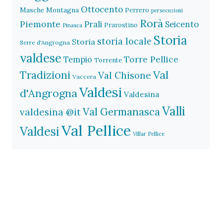
Ottocento
Masche
Montagna
Perrero
persecuzioni
Rorà
Piemonte
Prali
Seicento
Prarostino
Pinasca
Storia
storia locale
Storia
Serre d'Angrogna
valdese
Torre Pellice
Tempio
Torrente
Val
Tradizioni
Val Chisone
Vaccera
Valdesi
d'Angrogna
Valdesina
Valli
Val Germanasca
valdesina @it
Val Pellice
Valdesi
Villar Pellice