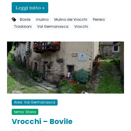
Leggi tutto »
Bovile
mulino
Mulino dei Vrocchi
Perrero
Tradizioni
Val Germanasca
Vrocchi
Area: Val Germanasca
tema: Storia
Vrocchi – Bovile