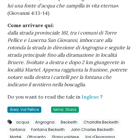
lui una fonte d’acqua che zampilla in vita eterna»
.
(Giovanni 4:13-14)
Come arrivare qui:
dalla strada provinciale 161, tra i comuni di Torre
Pellice e Luserna San Giovanni, imboccare alla
rotonda la strada in direzione di Angrogna e seguite la
strada principale fino alla diramazione in località
Bruere. Svoltate a destra e dopo 2 km giungerete in
località Martel. Appena raggiunta la frazione, potrete
notare sulla destra i cartelli per la fontana che
indicano il sentiero nella boscaglia.
Do you want to read the tale in
Inglese
?
Area: Val Pellice
tema: Storia
acqua
Angrogna
Beckwith
Charlotte Beckwith
fontana
Fontana Beckwith
John Charles Beckwith
Martel
Ottocento
Storia valdese
Val d'Angrogna