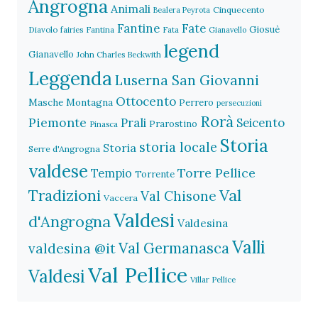
Angrogna
Animali
Cinquecento
Bealera Peyrota
Fantine
Fate
Giosuè
Diavolo
fairies
Fantina
Fata
Gianavello
legend
Gianavello
John Charles Beckwith
Leggenda
Luserna San Giovanni
Ottocento
Masche
Montagna
Perrero
persecuzioni
Rorà
Piemonte
Prali
Seicento
Prarostino
Pinasca
Storia
storia locale
Storia
Serre d'Angrogna
valdese
Torre Pellice
Tempio
Torrente
Val
Tradizioni
Val Chisone
Vaccera
Valdesi
d'Angrogna
Valdesina
Valli
Val Germanasca
valdesina @it
Val Pellice
Valdesi
Villar Pellice