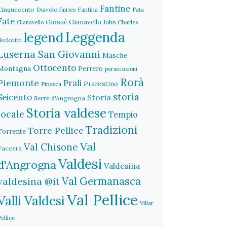
Fantine
Cinquecento
Diavolo
fairies
Fantina
Fata
Fate
Giosuè Gianavello
John Charles
Gianavello
legend
Leggenda
Beckwith
Luserna San Giovanni
Masche
Ottocento
Montagna
Perrero
persecuzioni
Rorà
Piemonte
Prali
Prarostino
Pinasca
storia
Seicento
Storia
Serre d'Angrogna
Storia valdese
locale
Tempio
Tradizioni
Torre Pellice
Torrente
Val
Val Chisone
Vaccera
Valdesi
d'Angrogna
Valdesina
Val Germanasca
valdesina @it
Val Pellice
Valli Valdesi
Villar
Pellice