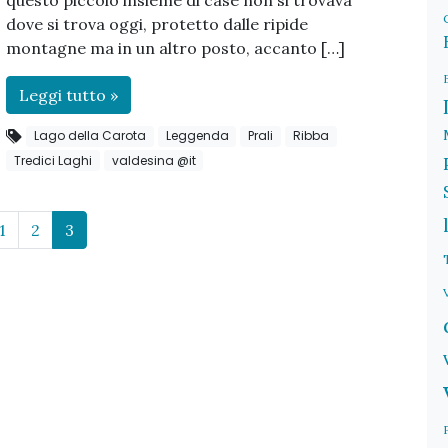
questo piccolo insieme di case non si trovava
dove si trova oggi, protetto dalle ripide
montagne ma in un altro posto, accanto […]
Leggi tutto »
Lago della Carota
Leggenda
Prali
Ribba
Tredici Laghi
valdesina @it
Page
Page
Current Page
1
2
3