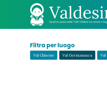
Filtra per luogo
Val Chisone
Val Germanasca
Val 