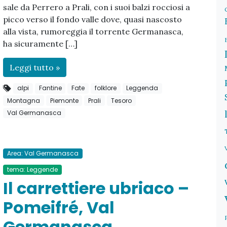
sale da Perrero a Prali, con i suoi balzi rocciosi a
picco verso il fondo valle dove, quasi nascosto
alla vista, rumoreggia il torrente Germanasca,
ha sicuramente […]
Leggi tutto »
alpi
Fantine
Fate
folklore
Leggenda
Montagna
Piemonte
Prali
Tesoro
Val Germanasca
Area: Val Germanasca
tema: Leggende
Il carrettiere ubriaco –
Pomeifré, Val
Germanasca