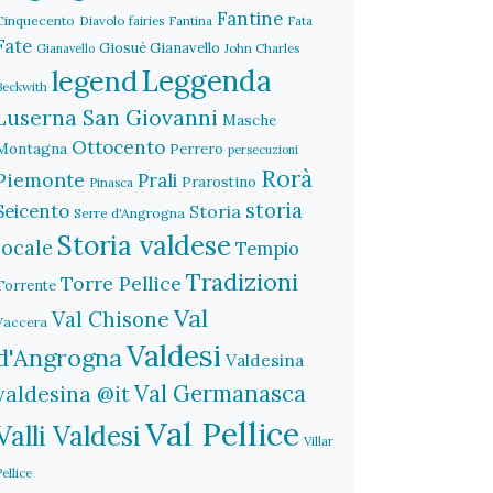
Fantine
Cinquecento
Diavolo
fairies
Fantina
Fata
Fate
Giosuè Gianavello
John Charles
Gianavello
legend
Leggenda
Beckwith
Luserna San Giovanni
Masche
Ottocento
Montagna
Perrero
persecuzioni
Rorà
Piemonte
Prali
Prarostino
Pinasca
storia
Seicento
Storia
Serre d'Angrogna
Storia valdese
locale
Tempio
Tradizioni
Torre Pellice
Torrente
Val
Val Chisone
Vaccera
Valdesi
d'Angrogna
Valdesina
Val Germanasca
valdesina @it
Val Pellice
Valli Valdesi
Villar
Pellice