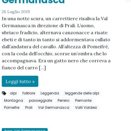
26 Luglio 2019
In una notte scura, un carrettiere risaliva la Val
Germanasca in direzione di Prali. L’uomo,
ubriaco fradicio, alternava canzonacce a risate
ebeti e di tanto in tanto si addormentava cullato
dall’andatura del cavallo. All’altezza di Pomeifré,
con la coda dell’occhio, scorse un’ombra che lo
accompagnava. Era un gatto nero che correva a
fianco del carro […]
Leggi tutto »
alpi
folklore
Leggenda
leggende delle alpi
Montagna
passeggiate
Perrero
Piemonte
Pomeifre
Prali
Val Germanasca
Valli Valdesi
Area: Val Germanasca