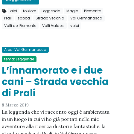
alpi
folklore
Leggenda
Magia
Piemonte
Prali
sabba
Strada vecchia
Val Germanasca
Valli del Piemonte
Valli Valdesi
volpi
Area: Val Germanasca
tema: Leggende
L’innamorato e i due
cani – Strada vecchia
di Prali
8 Marzo 2019
La leggenda che vi racconto oggi è ambientata
in un luogo in cui vi ho già portati nelle mie
avventure alla ricerca di storie fantastiche: la
strada vecchia di Prali, in Val Germanasca.