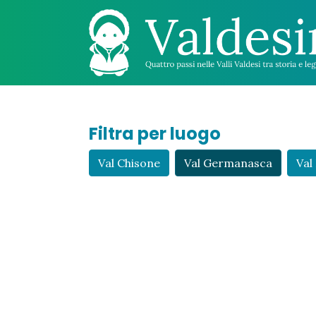
Filtra per luogo
Val Chisone
Val Germanasca
Val 