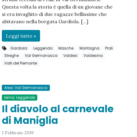
Questa volta la storia è quella di un giovane che
si era invaghito di due ragazze bellissime che
abitavano nella borgata Gardiola. […]
Leggi tutto »
Gardiola
Leggenda
Masche
Montagna
Prali
Streghe
Val Germanasca
Valdesi
Valdesina
Valli del Piemonte
Area: Val Germanasca
tema: Leggende
Il diavolo al carnevale
di Maniglia
1 Febbraio 2019