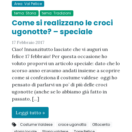
Area: Val Pellice
tema: Storia
tema: Tradizioni
Come si realizzano le croci
ugonotte? – speciale
17 Febbraio 2017
Ciao! Innanzitutto lasciate che vi auguri un
felice 17 febbraio! Per questa occasione ho
voluto proporvi un articolo speciale: dato che lo
scorso anno eravamo andati insieme a scoprire
come si confeziona il costume valdese oggi ho
pensato di parlarvi un po’ di più delle croci
ugonotte (anche se lo abbiamo già fatto in
passato, […]
Leggi tutto »
Costume Valdese
croce ugonotta
Ottocento
storia locale
Storia valdese
Torre Pellice