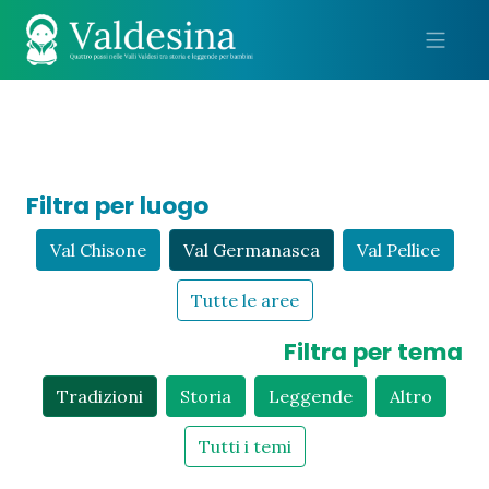
Me
Filtra per luogo
Val Chisone
Val Germanasca
Val Pellice
Tutte le aree
Filtra per tema
Tradizioni
Storia
Leggende
Altro
Tutti i temi