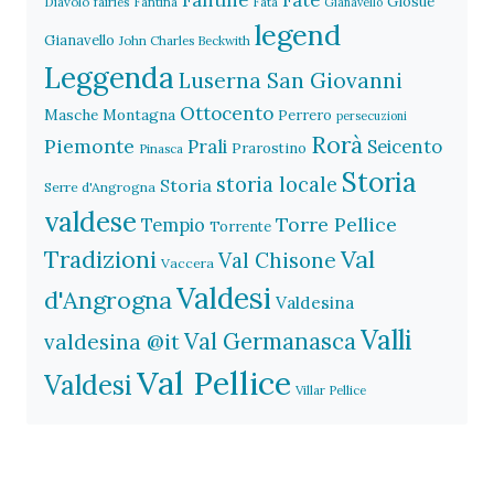
Giosuè
Diavolo
fairies
Fantina
Fata
Gianavello
legend
Gianavello
John Charles Beckwith
Leggenda
Luserna San Giovanni
Ottocento
Masche
Montagna
Perrero
persecuzioni
Rorà
Piemonte
Prali
Seicento
Prarostino
Pinasca
Storia
storia locale
Storia
Serre d'Angrogna
valdese
Torre Pellice
Tempio
Torrente
Val
Tradizioni
Val Chisone
Vaccera
Valdesi
d'Angrogna
Valdesina
Valli
Val Germanasca
valdesina @it
Val Pellice
Valdesi
Villar Pellice