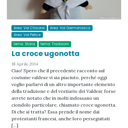
Area: Val Chisone
Area: Val Germanasca
Area: Val Pellice
tema: Storia
tema: Tradizioni
La croce ugonotta
18 Aprile 2014
Ciao! Spero che il precedente racconto sul
costume valdese vi sia piaciuto, perché oggi
voglio parlarvi di un altro importante elemento
della tradizione e del vestiario dei Valdesi; forse
avrete notato che in molti indossano un
ciondolo particolare, chiamato croce ugonotta.
Di che si tratta? Essa prende il nome dai
protestanti francesi, anche loro perseguitati
[…]