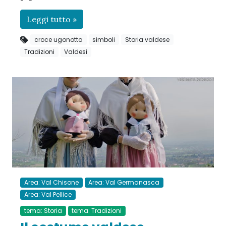
Leggi tutto »
croce ugonotta
simboli
Storia valdese
Tradizioni
Valdesi
Area: Val Chisone
Area: Val Germanasca
Area: Val Pellice
tema: Storia
tema: Tradizioni