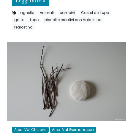
Leggi tutto »
agnello
Animali
bambini
Castel del Lupo
gatto
Lupo
piccoli e creativi con Valdesina
Prarostino
Area: Val Chisone
Area: Val Germanasca