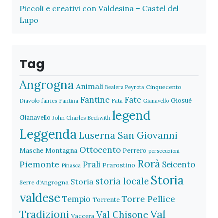
Piccoli e creativi con Valdesina – Castel del
Lupo
Tag
Angrogna
Animali
Cinquecento
Bealera Peyrota
Fantine
Fate
Giosuè
Diavolo
fairies
Fantina
Fata
Gianavello
legend
Gianavello
John Charles Beckwith
Leggenda
Luserna San Giovanni
Ottocento
Masche
Montagna
Perrero
persecuzioni
Rorà
Piemonte
Prali
Seicento
Prarostino
Pinasca
Storia
storia locale
Storia
Serre d'Angrogna
valdese
Torre Pellice
Tempio
Torrente
Val
Tradizioni
Val Chisone
Vaccera