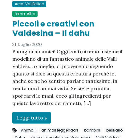
Area: Val Pellice
tema: Altro
Piccoli e creativi con
Valdesina – Il dahu
21 Luglio 2020
Buongiorno amici! Oggi costruiremo insieme il
modellino di un fantastico animale delle Valli
Valdesi… o meglio, ci proveremo seguendo
quanto si dice su questa creatura perché io,
anche se ne ho sentito parlare tantissimo, in
realtà non l’ho mai vista! Se siete pronti a
sporcarvi le mani, ecco gli ingredienti per
questo lavoretto: dei rametti, […]
Leggi tutto »
Animali
animali leggendari
bambini
bestiario
Dahu
piccoli e creativi con Valdesina
Valli Valdesi