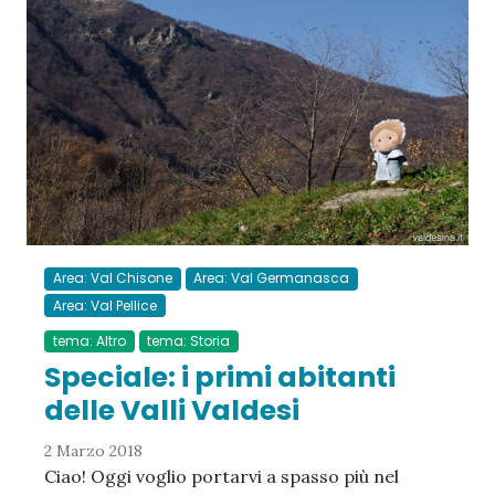
Area: Val Chisone
Area: Val Germanasca
Area: Val Pellice
tema: Altro
tema: Storia
Speciale: i primi abitanti
delle Valli Valdesi
2 Marzo 2018
Ciao! Oggi voglio portarvi a spasso più nel