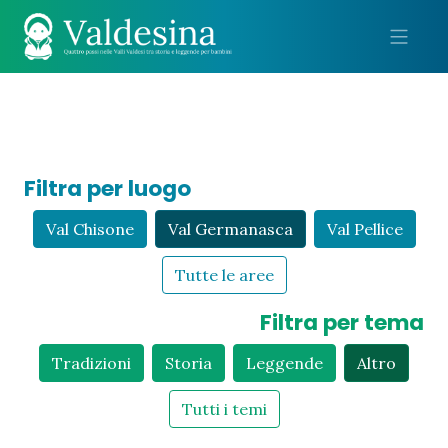
Me
Filtra per luogo
Val Chisone
Val Germanasca
Val Pellice
Tutte le aree
Filtra per tema
Tradizioni
Storia
Leggende
Altro
Tutti i temi