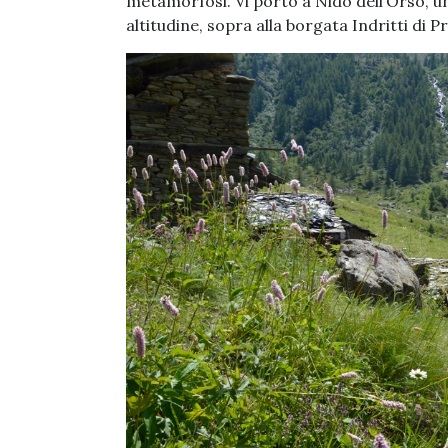
metamorfosi. Vi porto a Nido dell’Orso, un
altitudine, sopra alla borgata Indritti di Pra