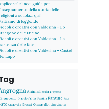
Applicare le linee-guida per
l’insegnamento della storia delle
religioni a scuola… qui!
Parliamo di leggende
Piccoli e creativi con Valdesina – Lo
stregone delle Fucine
Piccoli e creativi con Valdesina – La
partenza delle fate
Piccoli e creativi con Valdesina – Castel
del Lupo
Tag
Angrogna
Animali
Bealera Peyrota
Fantine
Cinquecento
Diavolo
fairies
Fantina
Fata
Fate
Giosuè Gianavello
John Charles
Gianavello