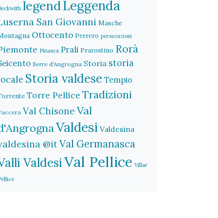
legend
Leggenda
Beckwith
Luserna San Giovanni
Masche
Ottocento
Montagna
Perrero
persecuzioni
Rorà
Piemonte
Prali
Prarostino
Pinasca
storia
Seicento
Storia
Serre d'Angrogna
Storia valdese
locale
Tempio
Tradizioni
Torre Pellice
Torrente
Val
Val Chisone
Vaccera
Valdesi
d'Angrogna
Valdesina
Val Germanasca
valdesina @it
Val Pellice
Valli Valdesi
Villar
Pellice