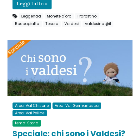
Leggi tutto »
Leggenda
Monete d'oro
Prarostino
Roccapiatta
Tesoro
Valdesi
valdesina @it
Area: Val Chisone
Area: Val Germanasca
Area: Val Pellice
tema: Storia
Speciale: chi sono i Valdesi?