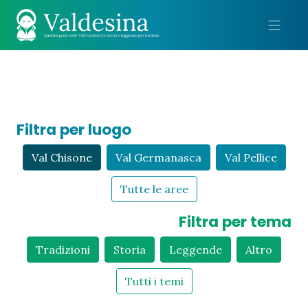
Me
Filtra per luogo
Val Chisone
Val Germanasca
Val Pellice
Tutte le aree
Filtra per tema
Tradizioni
Storia
Leggende
Altro
Tutti i temi