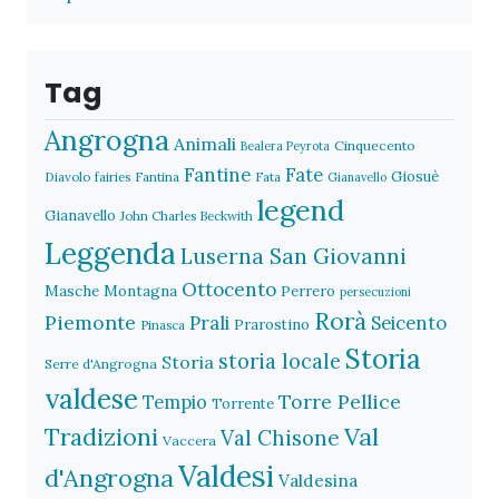
Tag
Angrogna
Animali
Cinquecento
Bealera Peyrota
Fantine
Fate
Giosuè
Diavolo
fairies
Fantina
Fata
Gianavello
legend
Gianavello
John Charles Beckwith
Leggenda
Luserna San Giovanni
Ottocento
Masche
Montagna
Perrero
persecuzioni
Rorà
Piemonte
Prali
Seicento
Prarostino
Pinasca
Storia
storia locale
Storia
Serre d'Angrogna
valdese
Torre Pellice
Tempio
Torrente
Val
Tradizioni
Val Chisone
Vaccera
Valdesi
d'Angrogna
Valdesina