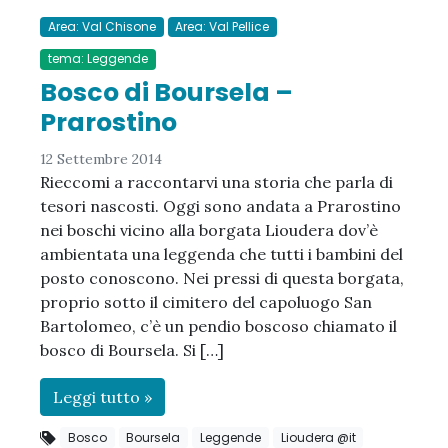
Area: Val Chisone
Area: Val Pellice
tema: Leggende
Bosco di Boursela –
Prarostino
12 Settembre 2014
Rieccomi a raccontarvi una storia che parla di
tesori nascosti. Oggi sono andata a Prarostino
nei boschi vicino alla borgata Lioudera dov’è
ambientata una leggenda che tutti i bambini del
posto conoscono. Nei pressi di questa borgata,
proprio sotto il cimitero del capoluogo San
Bartolomeo, c’è un pendio boscoso chiamato il
bosco di Boursela. Si […]
Leggi tutto »
Bosco
Boursela
Leggende
Lioudera @it