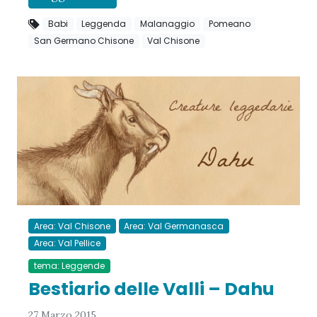
Babi
Leggenda
Malanaggio
Pomeano
San Germano Chisone
Val Chisone
Area: Val Chisone
Area: Val Germanasca
Area: Val Pellice
tema: Leggende
Bestiario delle Valli – Dahu
27 Marzo 2015