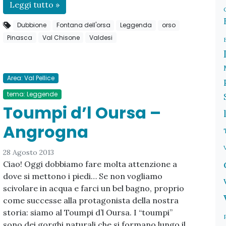
Leggi tutto »
Dubbione
Fontana dell'orsa
Leggenda
orso
Pinasca
Val Chisone
Valdesi
Area: Val Pellice
tema: Leggende
Toumpi d’l Oursa –
Angrogna
28 Agosto 2013
Ciao! Oggi dobbiamo fare molta attenzione a
dove si mettono i piedi… Se non vogliamo
scivolare in acqua e farci un bel bagno, proprio
come successe alla protagonista della nostra
storia: siamo al Toumpi d’l Oursa. I “toumpi”
sono dei gorghi naturali che si formano lungo il