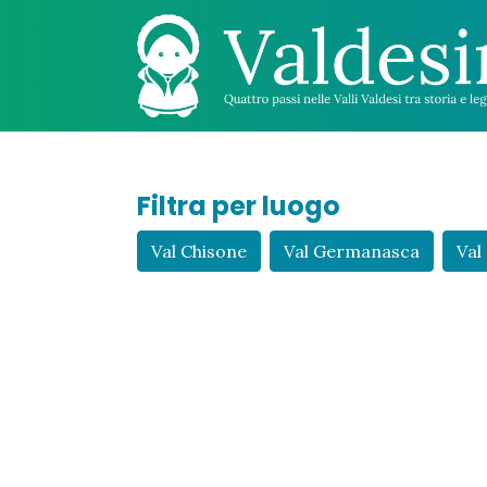
Filtra per luogo
Val Chisone
Val Germanasca
Val 