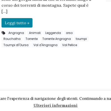
corso dei torrenti di montagna. Sapete qual è
[…]
Leggi tutto »
Angrogna
Animali
Leggenda
orso
Rouchalha
Torrente
Torrente Angrogna
toumpi
Toumpi dl'Oursa
Val d'Angrogna
Val Pellice
are l'esperienza di navigazione degli utenti. Continuando a navi
Ulteriori informazioni