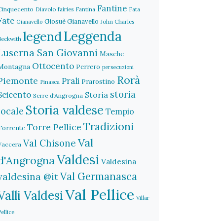
Fantine
Cinquecento
Diavolo
fairies
Fantina
Fata
Fate
Giosuè Gianavello
John Charles
Gianavello
legend
Leggenda
Beckwith
Luserna San Giovanni
Masche
Ottocento
Montagna
Perrero
persecuzioni
Rorà
Piemonte
Prali
Prarostino
Pinasca
storia
Seicento
Storia
Serre d'Angrogna
Storia valdese
locale
Tempio
Tradizioni
Torre Pellice
Torrente
Val
Val Chisone
Vaccera
Valdesi
d'Angrogna
Valdesina
Val Germanasca
valdesina @it
Val Pellice
Valli Valdesi
Villar
Pellice