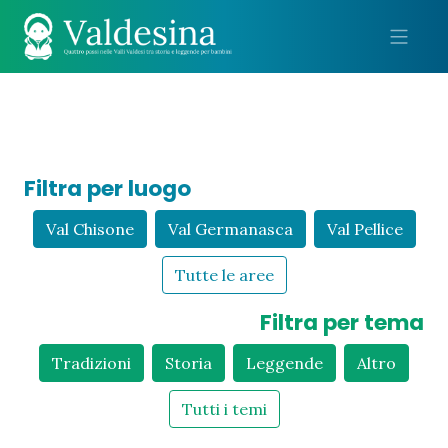
Me
Filtra per luogo
Val Chisone
Val Germanasca
Val Pellice
Tutte le aree
Filtra per tema
Tradizioni
Storia
Leggende
Altro
Tutti i temi