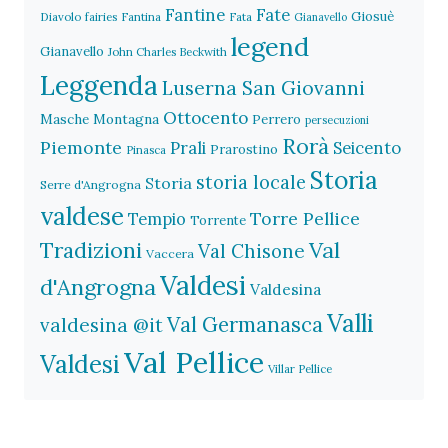
Fantine
Fate
Giosuè
Diavolo
fairies
Fantina
Fata
Gianavello
legend
Gianavello
John Charles Beckwith
Leggenda
Luserna San Giovanni
Ottocento
Masche
Montagna
Perrero
persecuzioni
Rorà
Piemonte
Prali
Seicento
Prarostino
Pinasca
Storia
storia locale
Storia
Serre d'Angrogna
valdese
Torre Pellice
Tempio
Torrente
Val
Tradizioni
Val Chisone
Vaccera
Valdesi
d'Angrogna
Valdesina
Valli
Val Germanasca
valdesina @it
Val Pellice
Valdesi
Villar Pellice