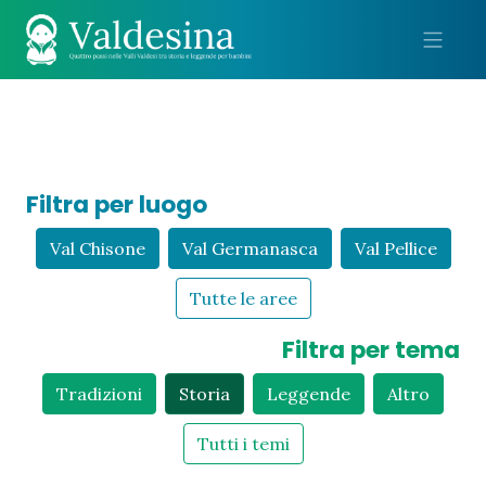
Me
Filtra per luogo
Val Chisone
Val Germanasca
Val Pellice
Tutte le aree
Filtra per tema
Tradizioni
Storia
Leggende
Altro
Tutti i temi