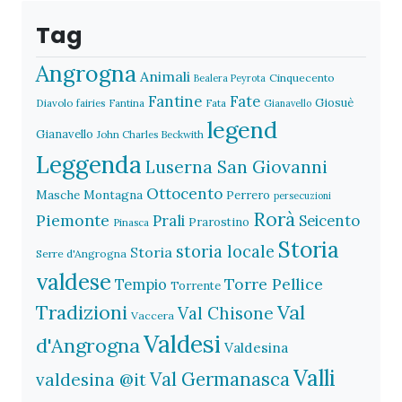
Tag
Angrogna
Animali
Cinquecento
Bealera Peyrota
Fantine
Fate
Giosuè
Diavolo
fairies
Fantina
Fata
Gianavello
legend
Gianavello
John Charles Beckwith
Leggenda
Luserna San Giovanni
Ottocento
Masche
Montagna
Perrero
persecuzioni
Rorà
Piemonte
Prali
Seicento
Prarostino
Pinasca
Storia
storia locale
Storia
Serre d'Angrogna
valdese
Torre Pellice
Tempio
Torrente
Val
Tradizioni
Val Chisone
Vaccera
Valdesi
d'Angrogna
Valdesina
Valli
Val Germanasca
valdesina @it