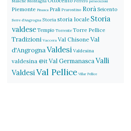
Ottocento
Masche
Montagna
Perrero
persecuzioni
Rorà
Piemonte
Prali
Seicento
Prarostino
Pinasca
Storia
storia locale
Storia
Serre d'Angrogna
valdese
Torre Pellice
Tempio
Torrente
Val
Tradizioni
Val Chisone
Vaccera
Valdesi
d'Angrogna
Valdesina
Valli
Val Germanasca
valdesina @it
Val Pellice
Valdesi
Villar Pellice