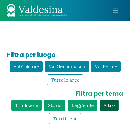
Me
Filtra per luogo
Val Chisone
Val Germanasca
Val Pellice
Tutte le aree
Filtra per tema
Tradizioni
Storia
Leggende
Altro
Tutti i temi