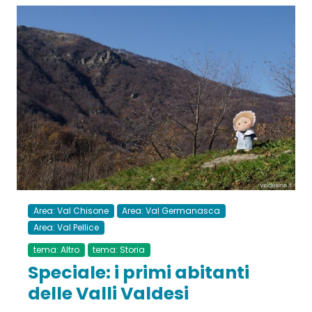
Area: Val Chisone
Area: Val Germanasca
Area: Val Pellice
tema: Altro
tema: Storia
Speciale: i primi abitanti
delle Valli Valdesi