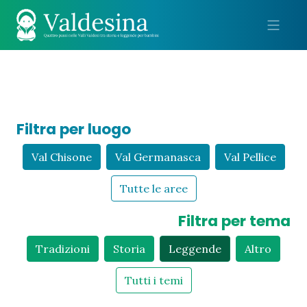
Me
Filtra per luogo
Val Chisone
Val Germanasca
Val Pellice
Tutte le aree
Filtra per tema
Tradizioni
Storia
Leggende
Altro
Tutti i temi