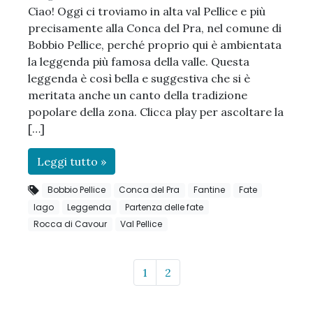
Ciao! Oggi ci troviamo in alta val Pellice e più
precisamente alla Conca del Pra, nel comune di
Bobbio Pellice, perché proprio qui è ambientata
la leggenda più famosa della valle. Questa
leggenda è così bella e suggestiva che si è
meritata anche un canto della tradizione
popolare della zona. Clicca play per ascoltare la
[…]
Leggi tutto »
Bobbio Pellice
Conca del Pra
Fantine
Fate
lago
Leggenda
Partenza delle fate
Rocca di Cavour
Val Pellice
Page navigation
Page
Page
1
2