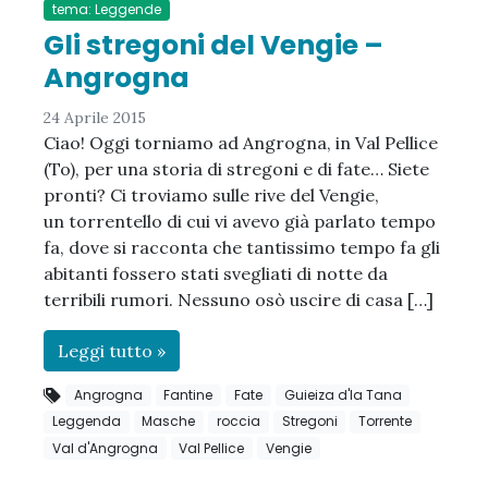
tema: Leggende
Gli stregoni del Vengie –
Angrogna
24 Aprile 2015
Ciao! Oggi torniamo ad Angrogna, in Val Pellice
(To), per una storia di stregoni e di fate… Siete
pronti? Ci troviamo sulle rive del Vengie,
un torrentello di cui vi avevo già parlato tempo
fa, dove si racconta che tantissimo tempo fa gli
abitanti fossero stati svegliati di notte da
terribili rumori. Nessuno osò uscire di casa […]
Leggi tutto »
Angrogna
Fantine
Fate
Guieiza d'la Tana
Leggenda
Masche
roccia
Stregoni
Torrente
Val d'Angrogna
Val Pellice
Vengie