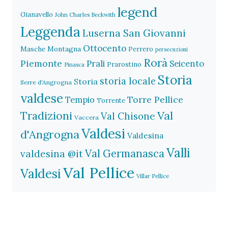
legend
Gianavello
John Charles Beckwith
Leggenda
Luserna San Giovanni
Ottocento
Masche
Montagna
Perrero
persecuzioni
Rorà
Piemonte
Prali
Seicento
Prarostino
Pinasca
Storia
storia locale
Storia
Serre d'Angrogna
valdese
Torre Pellice
Tempio
Torrente
Val
Tradizioni
Val Chisone
Vaccera
Valdesi
d'Angrogna
Valdesina
Valli
Val Germanasca
valdesina @it
Val Pellice
Valdesi
Villar Pellice