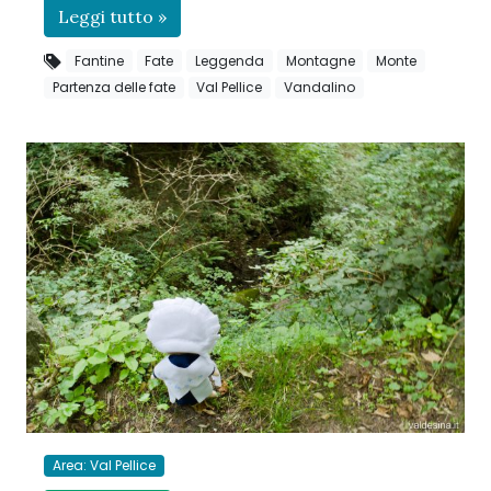
Leggi tutto »
Fantine
Fate
Leggenda
Montagne
Monte
Partenza delle fate
Val Pellice
Vandalino
Area: Val Pellice