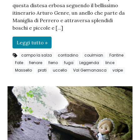
questa distesa erbosa seguendo il bellissimo
itinerario Arturo Genre, un anello che parte da
Maniglia di Perrero e attraversa splendidi
boschi e piccole e […]
Leggi tutto »
campo la salza
contadino
coulmian
Fantine
Fate
fienare
fieno
fuga
Leggenda
lince
Massello
prati
uccello
Val Germanasca
volpe