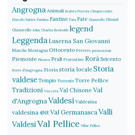
Angrogna
Animali
Cinquecento
Bealera Peyrota
Fantine
Fate
Giosuè
Diavolo
fairies
Fantina
Fata
Gianavello
legend
Gianavello
John Charles Beckwith
Leggenda
Luserna San Giovanni
Ottocento
Masche
Montagna
Perrero
persecuzioni
Rorà
Piemonte
Prali
Seicento
Prarostino
Pinasca
Storia
storia locale
Storia
Serre d'Angrogna
valdese
Torre Pellice
Tempio
Torrente
Val
Tradizioni
Val Chisone
Vaccera
Valdesi
d'Angrogna
Valdesina
Valli
Val Germanasca
valdesina @it
Val Pellice
Valdesi
Villar Pellice