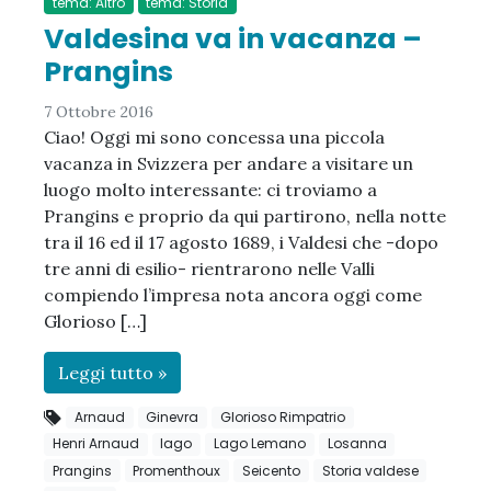
tema: Altro
tema: Storia
Valdesina va in vacanza –
Prangins
7 Ottobre 2016
Ciao! Oggi mi sono concessa una piccola
vacanza in Svizzera per andare a visitare un
luogo molto interessante: ci troviamo a
Prangins e proprio da qui partirono, nella notte
tra il 16 ed il 17 agosto 1689, i Valdesi che -dopo
tre anni di esilio- rientrarono nelle Valli
compiendo l’impresa nota ancora oggi come
Glorioso […]
Leggi tutto »
Arnaud
Ginevra
Glorioso Rimpatrio
Henri Arnaud
lago
Lago Lemano
Losanna
Prangins
Promenthoux
Seicento
Storia valdese