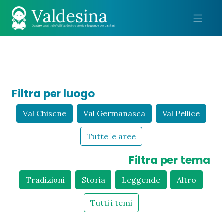
Me
Filtra per luogo
Val Chisone
Val Germanasca
Val Pellice
Tutte le aree
Filtra per tema
Tradizioni
Storia
Leggende
Altro
Tutti i temi