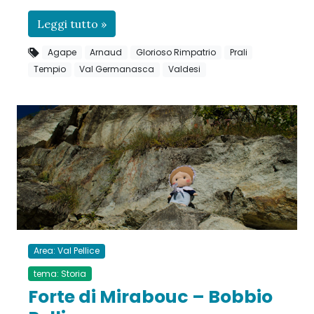
Leggi tutto »
Agape
Arnaud
Glorioso Rimpatrio
Prali
Tempio
Val Germanasca
Valdesi
Area: Val Pellice
tema: Storia
Forte di Mirabouc – Bobbio