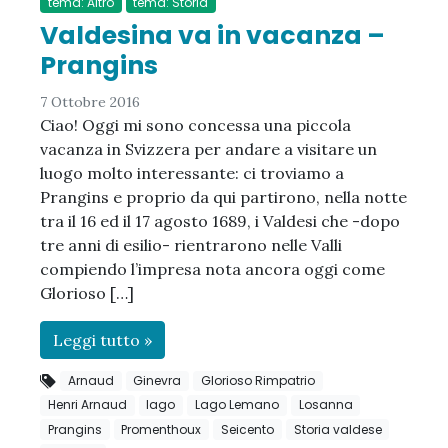
tema: Altro
tema: Storia
Valdesina va in vacanza –
Prangins
7 Ottobre 2016
Ciao! Oggi mi sono concessa una piccola
vacanza in Svizzera per andare a visitare un
luogo molto interessante: ci troviamo a
Prangins e proprio da qui partirono, nella notte
tra il 16 ed il 17 agosto 1689, i Valdesi che -dopo
tre anni di esilio- rientrarono nelle Valli
compiendo l’impresa nota ancora oggi come
Glorioso […]
Leggi tutto »
Arnaud
Ginevra
Glorioso Rimpatrio
Henri Arnaud
lago
Lago Lemano
Losanna
Prangins
Promenthoux
Seicento
Storia valdese