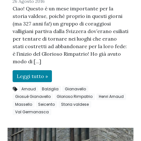
26 Agosto 2016
Ciao! Questo è un mese importante per la
storia valdese, poiché proprio in questi giorni
(ma 327 anni fa!) un gruppo di coraggiosi
valligiani partiva dalla Svizzera dov’erano esiliati
per tentare di tornare nei luoghi che erano
stati costretti ad abbandonare per la loro fede:
è l’inizio del Glorioso Rimpatrio! Ho già avuto
modo di […]
Leggi tutto »
Arnaud
Balziglia
Gianavello
Giosuè Gianavello
Glorioso Rimpatrio
Henri Arnaud
Massello
Seicento
Storia valdese
Val Germanasca