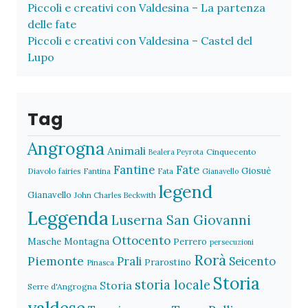
Piccoli e creativi con Valdesina – La partenza
delle fate
Piccoli e creativi con Valdesina – Castel del
Lupo
Tag
Angrogna
Animali
Cinquecento
Bealera Peyrota
Fantine
Fate
Giosuè
Diavolo
fairies
Fantina
Fata
Gianavello
legend
Gianavello
John Charles Beckwith
Leggenda
Luserna San Giovanni
Ottocento
Masche
Montagna
Perrero
persecuzioni
Rorà
Piemonte
Prali
Seicento
Prarostino
Pinasca
Storia
storia locale
Storia
Serre d'Angrogna
valdese