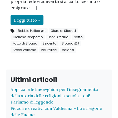
propria fede e convertirsi al cattolicesimo o
emigrare […]
Leggi tutto »
Bobbio Pellice @it
Giuro di Sibaud
Glorioso Rimpatrio
Henri Arnaud
patto
Patto di Sibaud
Seicento
Sibaud @it
Storia valdese
Val Pellice
Valdesi
Ultimi articoli
Applicare le linee-guida per l’insegnamento
della storia delle religioni a scuola… qui!
Parliamo di leggende
Piccoli e creativi con Valdesina – Lo stregone
delle Fucine