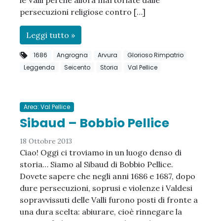
le Valli perché allora martoriate dalle
persecuzioni religiose contro […]
Leggi tutto »
1686
Angrogna
Arvura
Glorioso Rimpatrio
Leggenda
Seicento
Storia
Val Pellice
Area: Val Pellice
Sibaud – Bobbio Pellice
18 Ottobre 2013
Ciao! Oggi ci troviamo in un luogo denso di
storia… Siamo al Sibaud di Bobbio Pellice.
Dovete sapere che negli anni 1686 e 1687, dopo
dure persecuzioni, soprusi e violenze i Valdesi
sopravvissuti delle Valli furono posti di fronte a
una dura scelta: abiurare, cioè rinnegare la