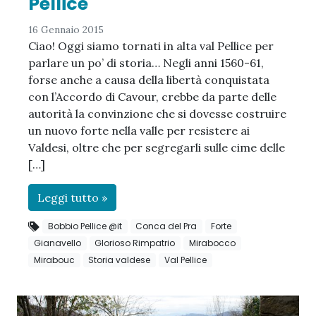
Pellice
16 Gennaio 2015
Ciao! Oggi siamo tornati in alta val Pellice per
parlare un po’ di storia… Negli anni 1560-61,
forse anche a causa della libertà conquistata
con l’Accordo di Cavour, crebbe da parte delle
autorità la convinzione che si dovesse costruire
un nuovo forte nella valle per resistere ai
Valdesi, oltre che per segregarli sulle cime delle
[…]
Leggi tutto »
Bobbio Pellice @it
Conca del Pra
Forte
Gianavello
Glorioso Rimpatrio
Mirabocco
Mirabouc
Storia valdese
Val Pellice