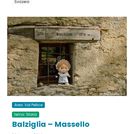
Svizzera
Area: Val Pellice
tema: Storia
Balziglia – Massello