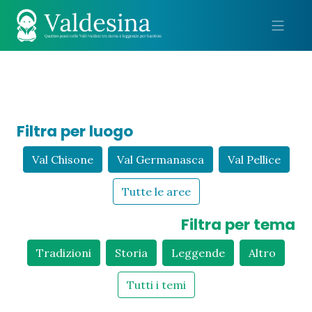
Me
Filtra per luogo
Val Chisone
Val Germanasca
Val Pellice
Tutte le aree
Filtra per tema
Tradizioni
Storia
Leggende
Altro
Tutti i temi