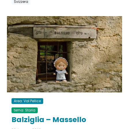
Svizzera
Area: Val Pellice
tema: Storia
Balziglia – Massello