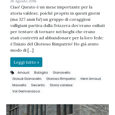
26 Agosto 2016
Ciao! Questo è un mese importante per la
storia valdese, poiché proprio in questi giorni
(ma 327 anni fa!) un gruppo di coraggiosi
valligiani partiva dalla Svizzera dov’erano esiliati
per tentare di tornare nei luoghi che erano
stati costretti ad abbandonare per la loro fede:
è l’inizio del Glorioso Rimpatrio! Ho già avuto
modo di […]
Leggi tutto »
Arnaud
Balziglia
Gianavello
Giosuè Gianavello
Glorioso Rimpatrio
Henri Arnaud
Massello
Seicento
Storia valdese
Val Germanasca