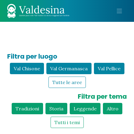
Me
Filtra per luogo
Val Chisone
Val Germanasca
Val Pellice
Tutte le aree
Filtra per tema
Tradizioni
Storia
Leggende
Altro
Tutti i temi