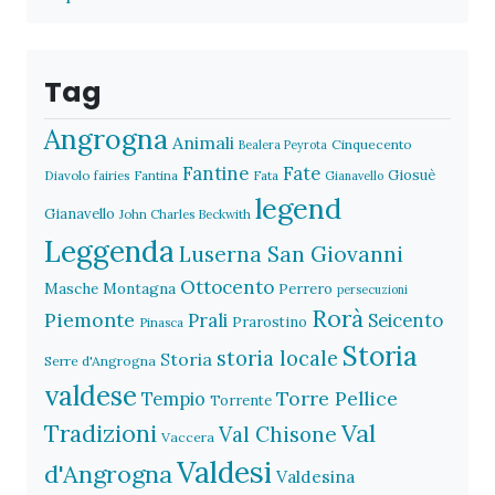
Tag
Angrogna
Animali
Cinquecento
Bealera Peyrota
Fantine
Fate
Giosuè
Diavolo
fairies
Fantina
Fata
Gianavello
legend
Gianavello
John Charles Beckwith
Leggenda
Luserna San Giovanni
Ottocento
Masche
Montagna
Perrero
persecuzioni
Rorà
Piemonte
Prali
Seicento
Prarostino
Pinasca
Storia
storia locale
Storia
Serre d'Angrogna
valdese
Torre Pellice
Tempio
Torrente
Val
Tradizioni
Val Chisone
Vaccera
Valdesi
d'Angrogna
Valdesina