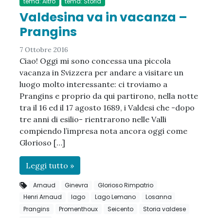
tema: Altro
tema: Storia
Valdesina va in vacanza –
Prangins
7 Ottobre 2016
Ciao! Oggi mi sono concessa una piccola
vacanza in Svizzera per andare a visitare un
luogo molto interessante: ci troviamo a
Prangins e proprio da qui partirono, nella notte
tra il 16 ed il 17 agosto 1689, i Valdesi che -dopo
tre anni di esilio- rientrarono nelle Valli
compiendo l’impresa nota ancora oggi come
Glorioso […]
Leggi tutto »
Arnaud
Ginevra
Glorioso Rimpatrio
Henri Arnaud
lago
Lago Lemano
Losanna
Prangins
Promenthoux
Seicento
Storia valdese