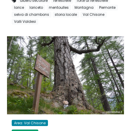
albero secolare
fenestrelle
forte di fenestrelle
larice
lariceto
mentoulles
Montagna
Piemonte
selva di chambons
storia locale
Val Chisone
Valli Valdesi
Area: Val Chisone