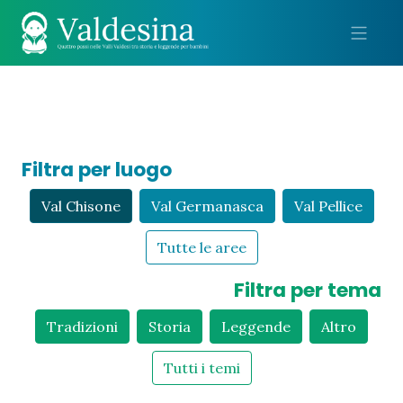
Me
Filtra per luogo
Val Chisone
Val Germanasca
Val Pellice
Tutte le aree
Filtra per tema
Tradizioni
Storia
Leggende
Altro
Tutti i temi