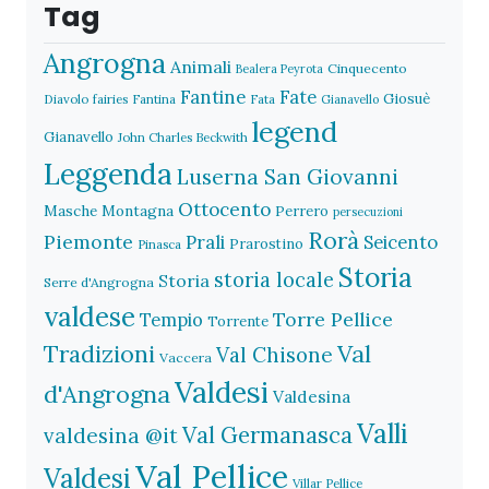
Tag
Angrogna
Animali
Cinquecento
Bealera Peyrota
Fantine
Fate
Giosuè
Diavolo
fairies
Fantina
Fata
Gianavello
legend
Gianavello
John Charles Beckwith
Leggenda
Luserna San Giovanni
Ottocento
Masche
Montagna
Perrero
persecuzioni
Rorà
Piemonte
Prali
Seicento
Prarostino
Pinasca
Storia
storia locale
Storia
Serre d'Angrogna
valdese
Torre Pellice
Tempio
Torrente
Val
Tradizioni
Val Chisone
Vaccera
Valdesi
d'Angrogna
Valdesina
Valli
Val Germanasca
valdesina @it
Val Pellice
Valdesi
Villar Pellice