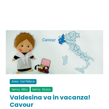
Area: Val Pellice
tema: Altro
tema: Storia
Valdesina va in vacanza!
Cavour