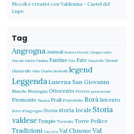
Piccoli e creativi con Valdesina – Castel del
Lupo
Tag
Angrogna
Animali
Cinquecento
Bealera Peyrota
Fantine
Fate
Giosuè
Diavolo
fairies
Fantina
Fata
Gianavello
legend
Gianavello
John Charles Beckwith
Leggenda
Luserna San Giovanni
Ottocento
Masche
Montagna
Perrero
persecuzioni
Rorà
Piemonte
Prali
Seicento
Prarostino
Pinasca
Storia
storia locale
Storia
Serre d'Angrogna
valdese
Torre Pellice
Tempio
Torrente
Val
Tradizioni
Val Chisone
Vaccera