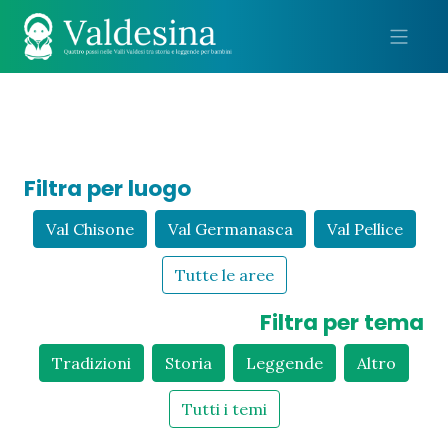
Me
Filtra per luogo
Val Chisone
Val Germanasca
Val Pellice
Tutte le aree
Filtra per tema
Tradizioni
Storia
Leggende
Altro
Tutti i temi