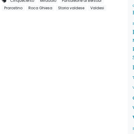
Cinquecento
Miradolo
Pantaleone di Bersour
Prarostino
Roca Ghiesa
Storia valdese
Valdesi