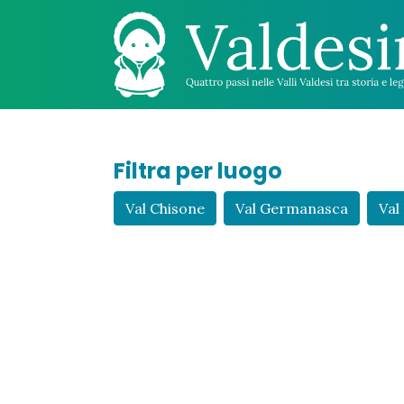
Filtra per luogo
Val Chisone
Val Germanasca
Val 