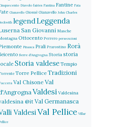
Fantine
Cinquecento
Diavolo
fairies
Fantina
Fata
Fate
Giosuè Gianavello
John Charles
Gianavello
legend
Leggenda
Beckwith
Luserna San Giovanni
Masche
Ottocento
Montagna
Perrero
persecuzioni
Rorà
Piemonte
Prali
Prarostino
Pinasca
storia
Seicento
Storia
Serre d'Angrogna
Storia valdese
locale
Tempio
Tradizioni
Torre Pellice
Torrente
Val
Val Chisone
Vaccera
Valdesi
d'Angrogna
Valdesina
Val Germanasca
valdesina @it
Val Pellice
Valli Valdesi
Villar
Pellice