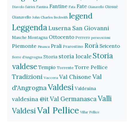
Fantine
Fate
Giosuè
Diavolo
fairies
Fantina
Fata
Gianavello
legend
Gianavello
John Charles Beckwith
Leggenda
Luserna San Giovanni
Ottocento
Masche
Montagna
Perrero
persecuzioni
Rorà
Piemonte
Prali
Seicento
Prarostino
Pinasca
Storia
storia locale
Storia
Serre d'Angrogna
valdese
Torre Pellice
Tempio
Torrente
Val
Tradizioni
Val Chisone
Vaccera
Valdesi
d'Angrogna
Valdesina
Valli
Val Germanasca
valdesina @it
Val Pellice
Valdesi
Villar Pellice