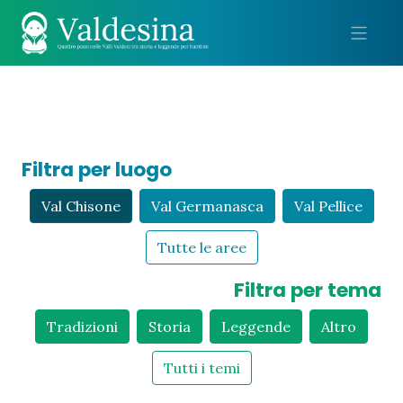
Me
Filtra per luogo
Val Chisone
Val Germanasca
Val Pellice
Tutte le aree
Filtra per tema
Tradizioni
Storia
Leggende
Altro
Tutti i temi