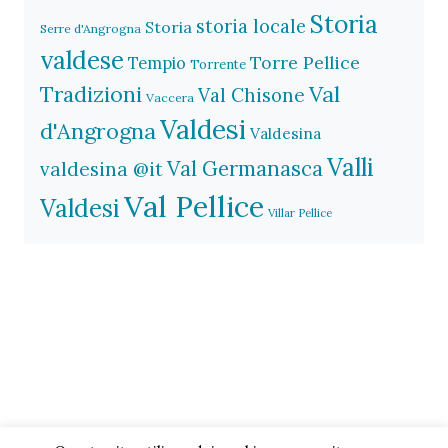
Storia
storia locale
Storia
Serre d'Angrogna
valdese
Torre Pellice
Tempio
Torrente
Val
Tradizioni
Val Chisone
Vaccera
Valdesi
d'Angrogna
Valdesina
Valli
Val Germanasca
valdesina @it
Val Pellice
Valdesi
Villar Pellice