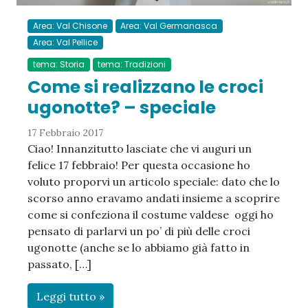
Area: Val Chisone
Area: Val Germanasca
Area: Val Pellice
tema: Storia
tema: Tradizioni
Come si realizzano le croci
ugonotte? – speciale
17 Febbraio 2017
Ciao! Innanzitutto lasciate che vi auguri un
felice 17 febbraio! Per questa occasione ho
voluto proporvi un articolo speciale: dato che lo
scorso anno eravamo andati insieme a scoprire
come si confeziona il costume valdese oggi ho
pensato di parlarvi un po’ di più delle croci
ugonotte (anche se lo abbiamo già fatto in
passato, […]
Leggi tutto »