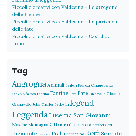
Piccoli e creativi con Valdesina – Lo stregone
delle Fucine
Piccoli e creativi con Valdesina – La partenza
delle fate
Piccoli e creativi con Valdesina – Castel del
Lupo
Tag
Angrogna
Animali
Cinquecento
Bealera Peyrota
Fantine
Fate
Giosuè
Diavolo
fairies
Fantina
Fata
Gianavello
legend
Gianavello
John Charles Beckwith
Leggenda
Luserna San Giovanni
Ottocento
Masche
Montagna
Perrero
persecuzioni
Rorà
Piemonte
Prali
Seicento
Prarostino
Pinasca