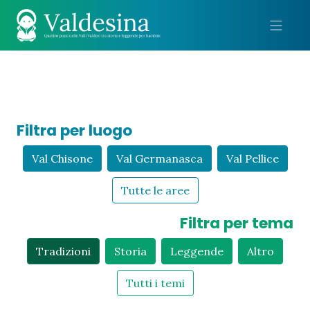
Me
Filtra per luogo
Val Chisone
Val Germanasca
Val Pellice
Tutte le aree
Filtra per tema
Tradizioni
Storia
Leggende
Altro
Tutti i temi