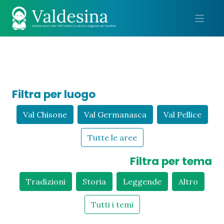
Me
Filtra per luogo
Val Chisone
Val Germanasca
Val Pellice
Tutte le aree
Filtra per tema
Tradizioni
Storia
Leggende
Altro
Tutti i temi