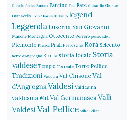
Fantine
Fate
Giosuè
Diavolo
fairies
Fantina
Fata
Gianavello
legend
Gianavello
John Charles Beckwith
Leggenda
Luserna San Giovanni
Ottocento
Masche
Montagna
Perrero
persecuzioni
Rorà
Piemonte
Prali
Seicento
Prarostino
Pinasca
Storia
storia locale
Storia
Serre d'Angrogna
valdese
Torre Pellice
Tempio
Torrente
Val
Tradizioni
Val Chisone
Vaccera
Valdesi
d'Angrogna
Valdesina
Valli
Val Germanasca
valdesina @it
Val Pellice
Valdesi
Villar Pellice