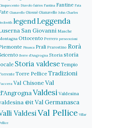
Fantine
Cinquecento
Diavolo
fairies
Fantina
Fata
Fate
Giosuè Gianavello
John Charles
Gianavello
legend
Leggenda
Beckwith
Luserna San Giovanni
Masche
Ottocento
Montagna
Perrero
persecuzioni
Rorà
Piemonte
Prali
Prarostino
Pinasca
storia
Seicento
Storia
Serre d'Angrogna
Storia valdese
locale
Tempio
Tradizioni
Torre Pellice
Torrente
Val
Val Chisone
Vaccera
Valdesi
d'Angrogna
Valdesina
Val Germanasca
valdesina @it
Val Pellice
Valli Valdesi
Villar
Pellice