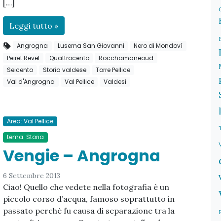
[…]
Leggi tutto »
Angrogna
Luserna San Giovanni
Nero di Mondovì
Peiret Revel
Quattrocento
Rocchamaneoud
Seicento
Storia valdese
Torre Pellice
Val d'Angrogna
Val Pellice
Valdesi
Area: Val Pellice
tema: Storia
Vengie – Angrogna
6 Settembre 2013
Ciao! Quello che vedete nella fotografia è un
piccolo corso d’acqua, famoso soprattutto in
passato perché fu causa di separazione tra la