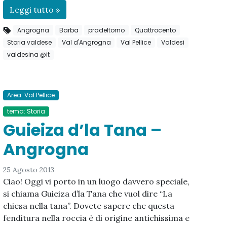
Leggi tutto »
Angrogna
Barba
pradeltorno
Quattrocento
Storia valdese
Val d'Angrogna
Val Pellice
Valdesi
valdesina @it
Area: Val Pellice
tema: Storia
Guieiza d’la Tana –
Angrogna
25 Agosto 2013
Ciao! Oggi vi porto in un luogo davvero speciale,
si chiama Guieiza d’la Tana che vuol dire “La
chiesa nella tana”. Dovete sapere che questa
fenditura nella roccia è di origine antichissima e