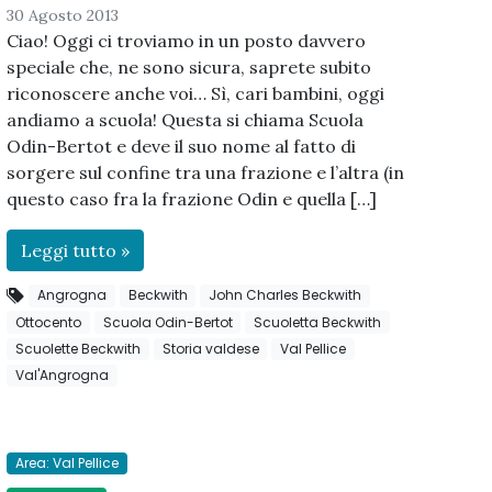
30 Agosto 2013
Ciao! Oggi ci troviamo in un posto davvero
speciale che, ne sono sicura, saprete subito
riconoscere anche voi… Sì, cari bambini, oggi
andiamo a scuola! Questa si chiama Scuola
Odin-Bertot e deve il suo nome al fatto di
sorgere sul confine tra una frazione e l’altra (in
questo caso fra la frazione Odin e quella […]
Leggi tutto »
Angrogna
Beckwith
John Charles Beckwith
Ottocento
Scuola Odin-Bertot
Scuoletta Beckwith
Scuolette Beckwith
Storia valdese
Val Pellice
Val'Angrogna
Area: Val Pellice