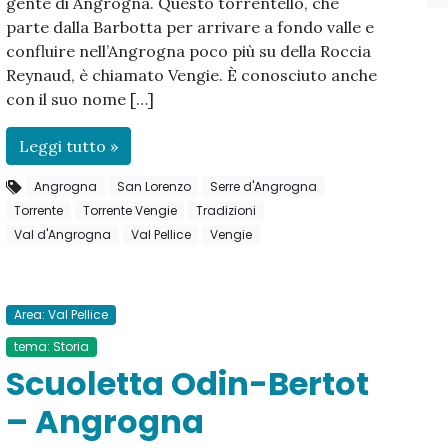
gente di Angrogna. Questo torrentello, che
parte dalla Barbotta per arrivare a fondo valle e
confluire nell’Angrogna poco più su della Roccia
Reynaud, è chiamato Vengie. È conosciuto anche
con il suo nome […]
Leggi tutto »
Angrogna
San Lorenzo
Serre d'Angrogna
Torrente
Torrente Vengie
Tradizioni
Val d'Angrogna
Val Pellice
Vengie
Area: Val Pellice
tema: Storia
Scuoletta Odin-Bertot
– Angrogna