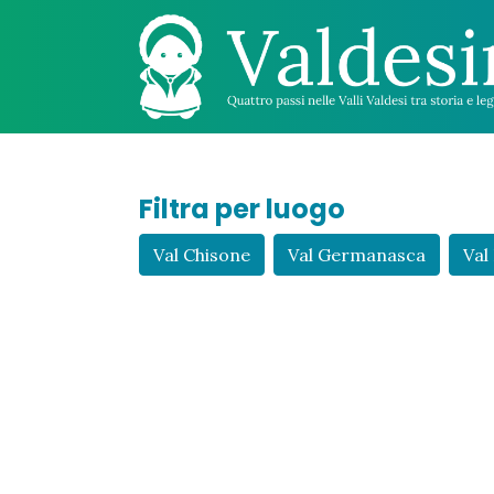
Filtra per luogo
Val Chisone
Val Germanasca
Val 