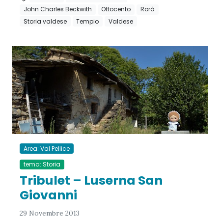
John Charles Beckwith
Ottocento
Rorà
Storia valdese
Tempio
Valdese
Area: Val Pellice
tema: Storia
Tribulet – Luserna San
Giovanni
29 Novembre 2013