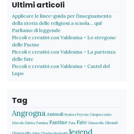
Ultimi articoli
Applicare le linee-guida per l’insegnamento
della storia delle religioni a scuola… qui!
Parliamo di leggende
Piccoli e creativi con Valdesina – Lo stregone
delle Fucine
Piccoli e creativi con Valdesina – La partenza
delle fate
Piccoli e creativi con Valdesina – Castel del
Lupo
Tag
Angrogna
Animali
Cinquecento
Bealera Peyrota
Fantine
Fate
Giosuè
Diavolo
fairies
Fantina
Fata
Gianavello
legend
Gianavello
John Charles Beckwith