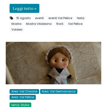
Leggi tutto »
15 agosto
eventi
eventi Val Pellice
festa
Mostra
Mostra VAldesina
Rorà
Val Pellice
Valdesi
Area: Val Chisone
Area: Val Germanasca
Area: Val Pellice
tema: Storia