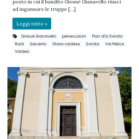
posto in cui il bandito Giosuè Gianavello riuscì
ad ingannare le truppe […]
Leggi tutto »
Giosuè Gianavello
persecuzioni
Pian d'la Svirota
Rorà
Seicento
Storia valdese
Svirota
Val Pellice
Valdesi