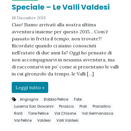
Speciale – Le Valli Valdesi
18 Dicembre 2015
Ciao! Siamo arrivati alla nostra ultima
avventura insieme per questo 2015… Com’è
passato in fretta il tempo, non trovate?!
Ricordate quando ci siamo conosciuti
nell’estate di due anni fa? Oggi ho pensato di
non accompagnarvi in nessuna avventura, ma
di raccontarvi un po’ come si presentano le valli
in cui gironzolo da tempo, le Valli […]
Leggi tutto »
Angrogna
Bobbio Pellice
Fate
Luserna San Giovanni
Pinasca
Prali
Prarostino
Rorà
Torre Pellice
Val Chisone
Val Germanasca
Val Pellice
Valdesi
Valli Valdesi