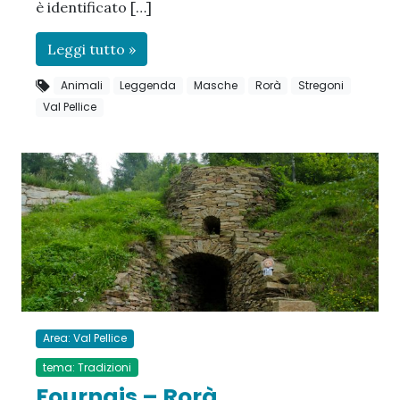
è identificato […]
Leggi tutto »
Animali
Leggenda
Masche
Rorà
Stregoni
Val Pellice
Area: Val Pellice
tema: Tradizioni
Fournais – Rorà