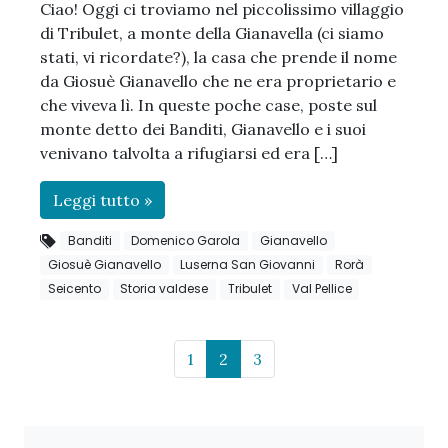
Ciao! Oggi ci troviamo nel piccolissimo villaggio
di Tribulet, a monte della Gianavella (ci siamo
stati, vi ricordate?), la casa che prende il nome
da Giosuè Gianavello che ne era proprietario e
che viveva lì. In queste poche case, poste sul
monte detto dei Banditi, Gianavello e i suoi
venivano talvolta a rifugiarsi ed era […]
Leggi tutto »
Banditi
Domenico Garola
Gianavello
Giosuè Gianavello
Luserna San Giovanni
Rorà
Seicento
Storia valdese
Tribulet
Val Pellice
Page navigation
Page
Current Page
Page
1
2
3