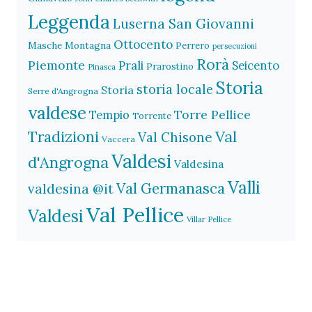
Leggenda
Luserna San Giovanni
Ottocento
Masche
Montagna
Perrero
persecuzioni
Rorà
Piemonte
Prali
Seicento
Prarostino
Pinasca
Storia
storia locale
Storia
Serre d'Angrogna
valdese
Torre Pellice
Tempio
Torrente
Val
Tradizioni
Val Chisone
Vaccera
Valdesi
d'Angrogna
Valdesina
Valli
Val Germanasca
valdesina @it
Val Pellice
Valdesi
Villar Pellice