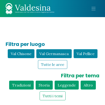
Me
Filtra per luogo
Val Chisone
Val Germanasca
Val Pellice
Tutte le aree
Filtra per tema
Tradizioni
Storia
Leggende
Altro
Tutti i temi