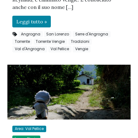
anche con il suo nome […]
Leggi tutto »
Angrogna
San Lorenzo
Serre d'Angrogna
Torrente
Torrente Vengie
Tradizioni
Val d'Angrogna
Val Pellice
Vengie
Area: Val Pellice