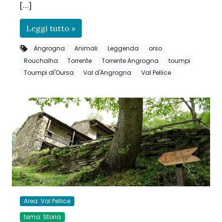
[…]
Leggi tutto »
Angrogna
Animali
Leggenda
orso
Rouchalha
Torrente
Torrente Angrogna
toumpi
Toumpi dl'Oursa
Val d'Angrogna
Val Pellice
Area: Val Pellice
tema: Storia