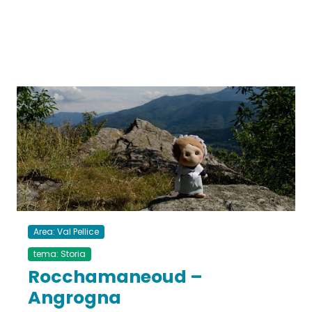
Area: Val Pellice
tema: Storia
Rocchamaneoud –
Angrogna