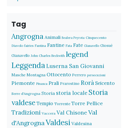
Tag
Angrogna
Animali
Cinquecento
Bealera Peyrota
Fantine
Fate
Giosuè
Diavolo
fairies
Fantina
Fata
Gianavello
legend
Gianavello
John Charles Beckwith
Leggenda
Luserna San Giovanni
Ottocento
Masche
Montagna
Perrero
persecuzioni
Rorà
Piemonte
Prali
Seicento
Prarostino
Pinasca
Storia
storia locale
Storia
Serre d'Angrogna
valdese
Torre Pellice
Tempio
Torrente
Val
Tradizioni
Val Chisone
Vaccera
Valdesi
d'Angrogna
Valdesina