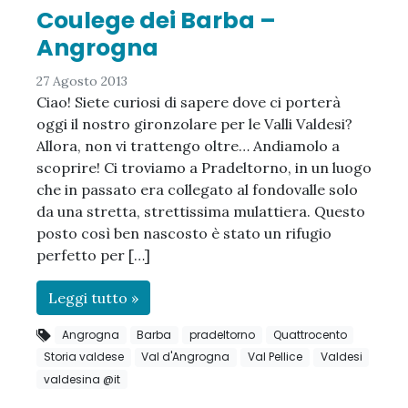
Coulege dei Barba –
Angrogna
27 Agosto 2013
Ciao! Siete curiosi di sapere dove ci porterà
oggi il nostro gironzolare per le Valli Valdesi?
Allora, non vi trattengo oltre… Andiamolo a
scoprire! Ci troviamo a Pradeltorno, in un luogo
che in passato era collegato al fondovalle solo
da una stretta, strettissima mulattiera. Questo
posto così ben nascosto è stato un rifugio
perfetto per […]
Leggi tutto »
Angrogna
Barba
pradeltorno
Quattrocento
Storia valdese
Val d'Angrogna
Val Pellice
Valdesi
valdesina @it