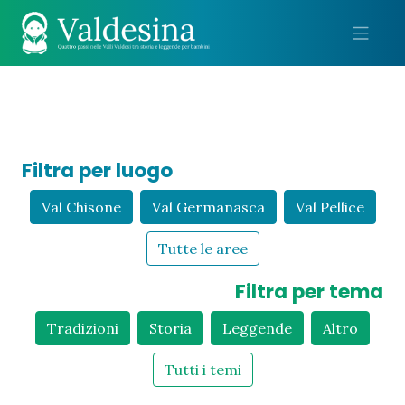
Me
Filtra per luogo
Val Chisone
Val Germanasca
Val Pellice
Tutte le aree
Filtra per tema
Tradizioni
Storia
Leggende
Altro
Tutti i temi