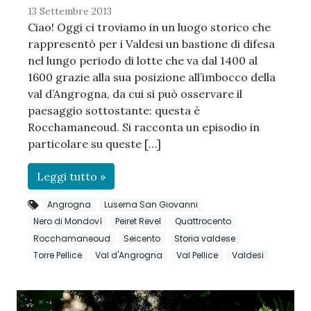
13 Settembre 2013
Ciao! Oggi ci troviamo in un luogo storico che
rappresentò per i Valdesi un bastione di difesa
nel lungo periodo di lotte che va dal 1400 al
1600 grazie alla sua posizione all’imbocco della
val d’Angrogna, da cui si può osservare il
paesaggio sottostante: questa è
Rocchamaneoud. Si racconta un episodio in
particolare su queste […]
Leggi tutto »
Angrogna
Luserna San Giovanni
Nero di Mondovì
Peiret Revel
Quattrocento
Rocchamaneoud
Seicento
Storia valdese
Torre Pellice
Val d'Angrogna
Val Pellice
Valdesi