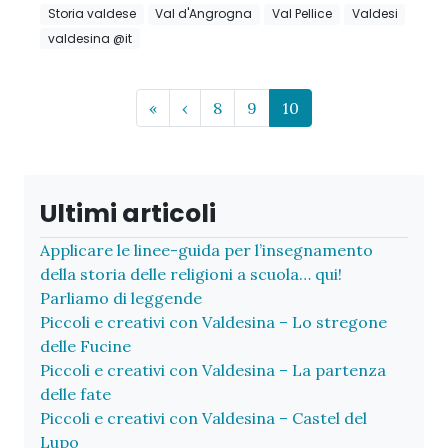
Storia valdese
Val d'Angrogna
Val Pellice
Valdesi
valdesina @it
Page navigation
Page
Page
Current Page
«
‹
8
9
10
Ultimi articoli
Applicare le linee-guida per l’insegnamento
della storia delle religioni a scuola… qui!
Parliamo di leggende
Piccoli e creativi con Valdesina – Lo stregone
delle Fucine
Piccoli e creativi con Valdesina – La partenza
delle fate
Piccoli e creativi con Valdesina – Castel del
Lupo