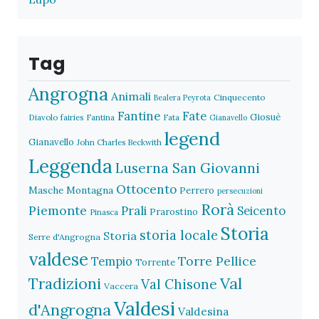
Tag
Angrogna
Animali
Cinquecento
Bealera Peyrota
Fantine
Fate
Giosuè
Diavolo
fairies
Fantina
Fata
Gianavello
legend
Gianavello
John Charles Beckwith
Leggenda
Luserna San Giovanni
Ottocento
Masche
Montagna
Perrero
persecuzioni
Rorà
Piemonte
Prali
Seicento
Prarostino
Pinasca
Storia
storia locale
Storia
Serre d'Angrogna
valdese
Torre Pellice
Tempio
Torrente
Val
Tradizioni
Val Chisone
Vaccera
Valdesi
d'Angrogna
Valdesina