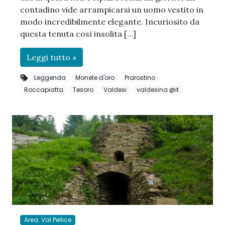
contadino vide arrampicarsi un uomo vestito in
modo incredibilmente elegante. Incuriosito da
questa tenuta così insolita […]
Leggi tutto »
Leggenda
Monete d'oro
Prarostino
Roccapiatta
Tesoro
Valdesi
valdesina @it
Area: Val Pellice