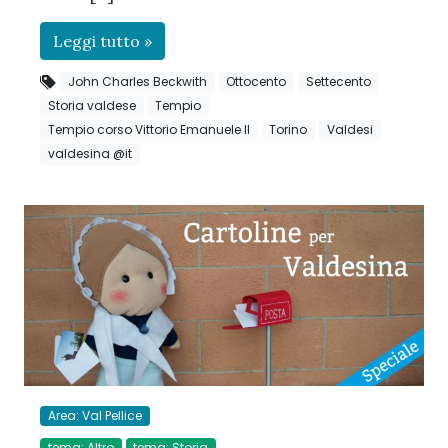
Leggi tutto »
John Charles Beckwith
Ottocento
Settecento
Storia valdese
Tempio
Tempio corso Vittorio Emanuele II
Torino
Valdesi
valdesina @it
Area: Val Pellice
tema: Altro
tema: Storia