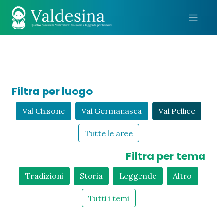
Me
Filtra per luogo
Val Chisone
Val Germanasca
Val Pellice
Tutte le aree
Filtra per tema
Tradizioni
Storia
Leggende
Altro
Tutti i temi