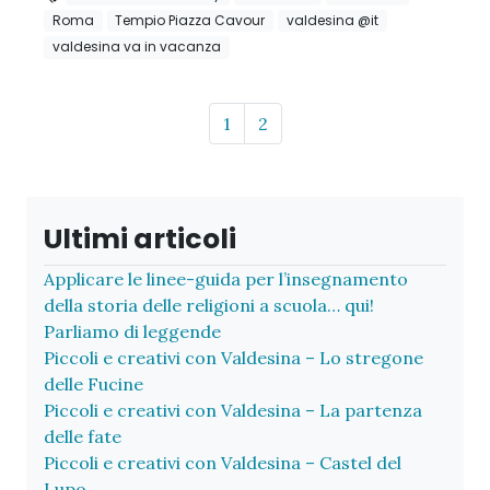
Roma
Tempio Piazza Cavour
valdesina @it
valdesina va in vacanza
Page navigation
Page
Page
1
2
Ultimi articoli
Applicare le linee-guida per l’insegnamento
della storia delle religioni a scuola… qui!
Parliamo di leggende
Piccoli e creativi con Valdesina – Lo stregone
delle Fucine
Piccoli e creativi con Valdesina – La partenza
delle fate
Piccoli e creativi con Valdesina – Castel del
Lupo