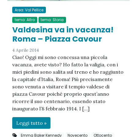
Area: Val Pellice
tema: Altro
tema: Storia
Valdesina va in vacanza!
Roma – Piazza Cavour
4 Aprile 2014
Ciao! Oggi mi sono concessa una piccola
vacanza, avete visto? Ho fatto la valigia, con i
miei piedini sono salita sul treno e ho raggiunto
la capitale d’Italia, Roma! Più precisamente
sono venuta a visitare il tempio valdese di
piazza Cavour poiché proprio quest’anno
ricorre il suo centenario, essendo stato
inaugurato l’8 febbraio 1914. I […]
Leggi tutto »
Emma Baker Kennedy
Novecento
Ottocento