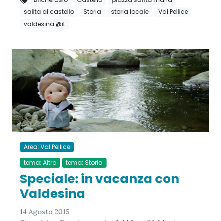
salita al castello
Storia
storia locale
Val Pellice
valdesina @it
Area: Val Pellice
tema: Altro
tema: Storia
Speciale: in vacanza con
Valdesina
14 Agosto 2015