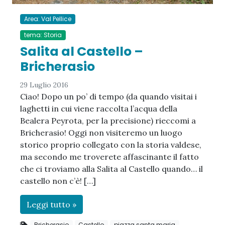
Area: Val Pellice
tema: Storia
Salita al Castello –
Bricherasio
29 Luglio 2016
Ciao! Dopo un po’ di tempo (da quando visitai i
laghetti in cui viene raccolta l’acqua della
Bealera Peyrota, per la precisione) rieccomi a
Bricherasio! Oggi non visiteremo un luogo
storico proprio collegato con la storia valdese,
ma secondo me troverete affascinante il fatto
che ci troviamo alla Salita al Castello quando… il
castello non c’è! […]
Leggi tutto »
Bricherasio
Castello
piazza santa maria