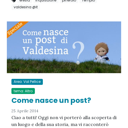
eresia
inquisizione
pinerolo
Tempio
valdesina @it
Area: Val Pellice
tema: Altro
Come nasce un post?
25 Aprile 2014
Ciao a tutti! Oggi non vi porterò alla scoperta di
un luogo e della sua storia, ma vi racconterò