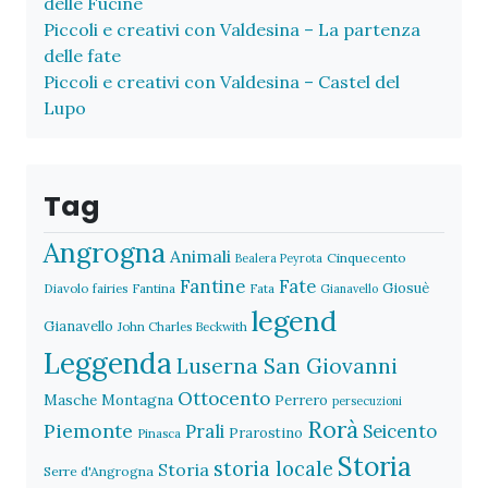
delle Fucine
Piccoli e creativi con Valdesina – La partenza
delle fate
Piccoli e creativi con Valdesina – Castel del
Lupo
Tag
Angrogna
Animali
Cinquecento
Bealera Peyrota
Fantine
Fate
Giosuè
Diavolo
fairies
Fantina
Fata
Gianavello
legend
Gianavello
John Charles Beckwith
Leggenda
Luserna San Giovanni
Ottocento
Masche
Montagna
Perrero
persecuzioni
Rorà
Piemonte
Prali
Seicento
Prarostino
Pinasca
Storia
storia locale
Storia
Serre d'Angrogna