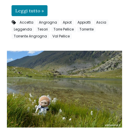
Leggi tutto »
Accetta
Angrogna
Apiot
Appiotti
Ascia
Leggenda
Tesori
Torre Pellice
Torrente
Torrente Angrogna
Val Pellice