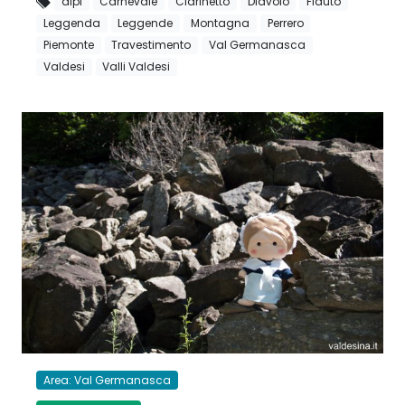
alpi
Carnevale
Clarinetto
Diavolo
Flauto
Leggenda
Leggende
Montagna
Perrero
Piemonte
Travestimento
Val Germanasca
Valdesi
Valli Valdesi
Area: Val Germanasca