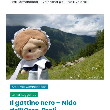
Val Germanasca
valdesina @it
Valli Valdesi
Area: Val Germanasca
tema: Leggende
Il gattino nero – Nido