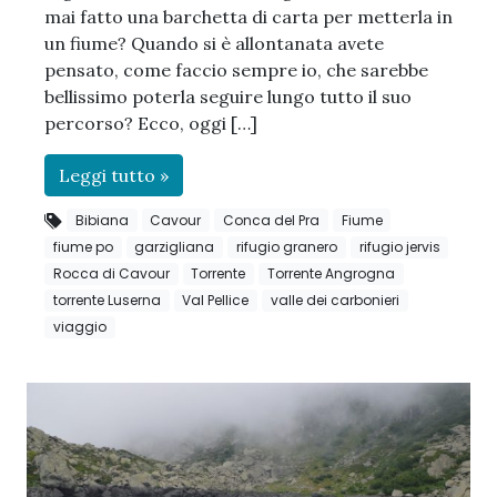
mai fatto una barchetta di carta per metterla in
un fiume? Quando si è allontanata avete
pensato, come faccio sempre io, che sarebbe
bellissimo poterla seguire lungo tutto il suo
percorso? Ecco, oggi […]
Leggi tutto »
Bibiana
Cavour
Conca del Pra
Fiume
fiume po
garzigliana
rifugio granero
rifugio jervis
Rocca di Cavour
Torrente
Torrente Angrogna
torrente Luserna
Val Pellice
valle dei carbonieri
viaggio