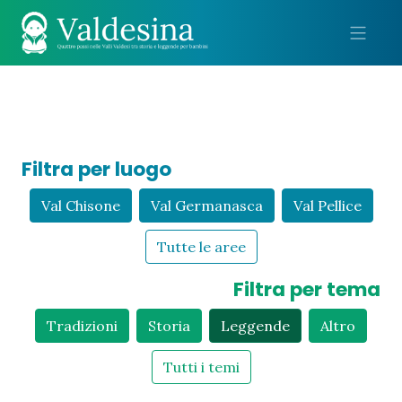
Me
Filtra per luogo
Val Chisone
Val Germanasca
Val Pellice
Tutte le aree
Filtra per tema
Tradizioni
Storia
Leggende
Altro
Tutti i temi