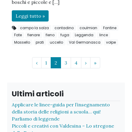
boschi e piccole e […]
Leggi tutto »
campo la salza
contadino
coulmian
Fantine
Fate
fienare
fieno
fuga
Leggenda
lince
Massello
prati
uccello
Val Germanasca
volpe
Page navigation
Page
Current Page
Page
Page
‹
1
2
3
4
›
»
Ultimi articoli
Applicare le linee-guida per l’insegnamento
della storia delle religioni a scuola… qui!
Parliamo di leggende
Piccoli e creativi con Valdesina – Lo stregone