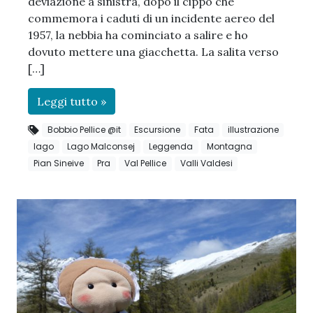
deviazione a sinistra, dopo il cippo che
commemora i caduti di un incidente aereo del
1957, la nebbia ha cominciato a salire e ho
dovuto mettere una giacchetta. La salita verso
[…]
Leggi tutto »
Bobbio Pellice @it
Escursione
Fata
illustrazione
lago
Lago Malconsej
Leggenda
Montagna
Pian Sineive
Pra
Val Pellice
Valli Valdesi