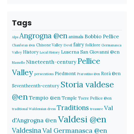
Tags
Angrogna @en
Bobbio Pellice
animals
Alps
fairy
folklore
Chisone Valley
Devil
Germanasca
Chanforan @en
History
Luserna San Giovanni @en
Valley
Local History
Pellice
Nineteenth-century
Massello
Valley
Piedmont
Rorà @en
persecutions
Prarostino @en
Storia valdese
Seventheenth-century
@en
Tempio @en
Temple
Torre Pellice @en
Traditions
Val
traditional Waldensian dress
treasure
Valdesi @en
d'Angrogna @en
Valdesina
Val Germanasca @en