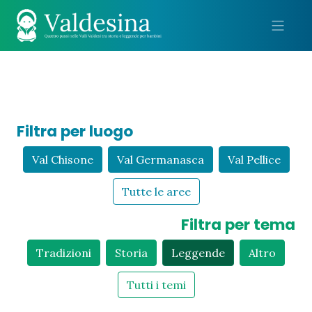
Me
Filtra per luogo
Val Chisone
Val Germanasca
Val Pellice
Tutte le aree
Filtra per tema
Tradizioni
Storia
Leggende
Altro
Tutti i temi