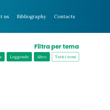
t us
Bibliography
Contacts
Filtra per tema
a
Leggende
Altro
Tutti i temi