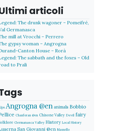
Ultimi articoli
Legend: The drunk wagoner – Pomeifré,
Val Germanasca
The mill at Vrocchi – Perrero
The gypsy woman – Angrogna
Durand-Canton House – Rorà
Legend: The sabbath and the foxes – Old
road to Prali
Tags
Angrogna @en
Bobbio
animals
Alps
Pellice
fairy
Chisone Valley
Devil
Chanforan @en
History
folklore
Germanasca Valley
Local History
Luserna San Giovanni @en
Massello