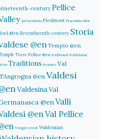
Pellice
Nineteenth-century
Valley
Piedmont
persecutions
Prarostino @en
Storia
Rorà @en
Seventheenth-century
valdese @en
Tempio @en
Temple
Torre Pellice @en
traditional Waldensian
Traditions
Val
dress
treasure
Valdesi
d'Angrogna @en
@en
Valdesina
Val
Valli
Germanasca @en
Valdesi @en
Val Pellice
@en
Waldensian
Vengie creek
Waldensian history