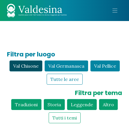
Me
Filtra per luogo
Val Chisone
Val Germanasca
Val Pellice
Tutte le aree
Filtra per tema
Tradizioni
Storia
Leggende
Altro
Tutti i temi