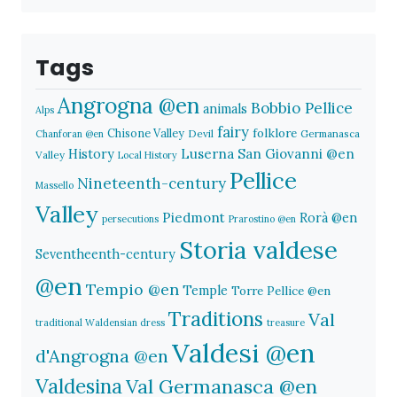
Tags
Angrogna @en
Bobbio Pellice
animals
Alps
fairy
folklore
Chisone Valley
Devil
Germanasca
Chanforan @en
History
Luserna San Giovanni @en
Valley
Local History
Pellice
Nineteenth-century
Massello
Valley
Piedmont
Rorà @en
persecutions
Prarostino @en
Storia valdese
Seventheenth-century
@en
Tempio @en
Temple
Torre Pellice @en
Traditions
Val
traditional Waldensian dress
treasure
Valdesi @en
d'Angrogna @en
Valdesina
Val Germanasca @en