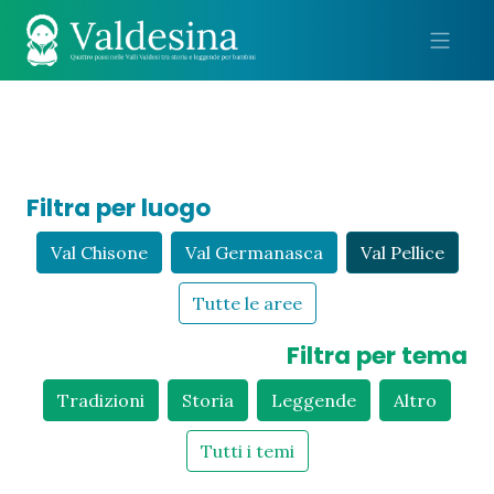
Me
Filtra per luogo
Val Chisone
Val Germanasca
Val Pellice
Tutte le aree
Filtra per tema
Tradizioni
Storia
Leggende
Altro
Tutti i temi