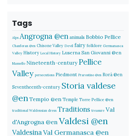
Tags
Angrogna @en
Bobbio Pellice
animals
Alps
fairy
folklore
Chisone Valley
Devil
Germanasca
Chanforan @en
History
Luserna San Giovanni @en
Valley
Local History
Pellice
Nineteenth-century
Massello
Valley
Piedmont
Rorà @en
persecutions
Prarostino @en
Storia valdese
Seventheenth-century
@en
Tempio @en
Temple
Torre Pellice @en
Traditions
Val
traditional Waldensian dress
treasure
Valdesi @en
d'Angrogna @en
Valdesina
Val Germanasca @en