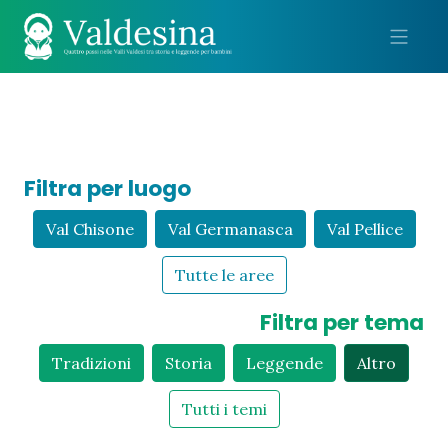
Me
Filtra per luogo
Val Chisone
Val Germanasca
Val Pellice
Tutte le aree
Filtra per tema
Tradizioni
Storia
Leggende
Altro
Tutti i temi