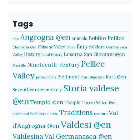
Tags
Angrogna @en
Bobbio Pellice
animals
Alps
fairy
folklore
Chisone Valley
Devil
Germanasca
Chanforan @en
History
Luserna San Giovanni @en
Valley
Local History
Pellice
Nineteenth-century
Massello
Valley
Piedmont
Rorà @en
persecutions
Prarostino @en
Storia valdese
Seventheenth-century
@en
Tempio @en
Temple
Torre Pellice @en
Traditions
Val
traditional Waldensian dress
treasure
Valdesi @en
d'Angrogna @en
Valdesina
Val Germanasca @en