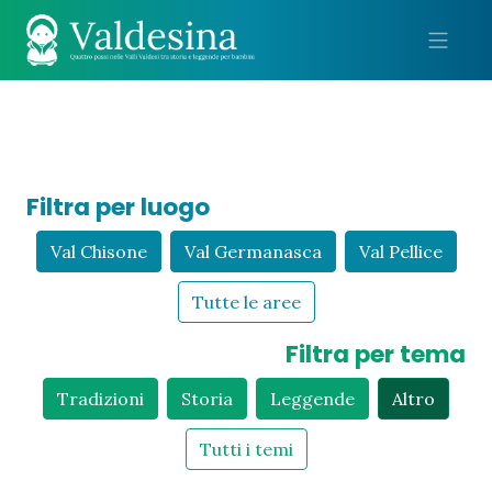
Me
Filtra per luogo
Val Chisone
Val Germanasca
Val Pellice
Tutte le aree
Filtra per tema
Tradizioni
Storia
Leggende
Altro
Tutti i temi