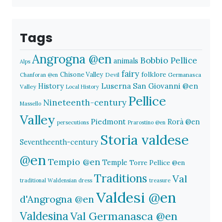
Tags
Angrogna @en
Bobbio Pellice
animals
Alps
fairy
folklore
Chisone Valley
Devil
Germanasca
Chanforan @en
History
Luserna San Giovanni @en
Valley
Local History
Pellice
Nineteenth-century
Massello
Valley
Piedmont
Rorà @en
persecutions
Prarostino @en
Storia valdese
Seventheenth-century
@en
Tempio @en
Temple
Torre Pellice @en
Traditions
Val
traditional Waldensian dress
treasure
Valdesi @en
d'Angrogna @en
Valdesina
Val Germanasca @en