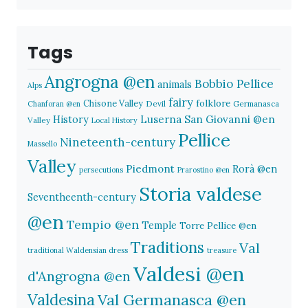
Tags
Angrogna @en
Bobbio Pellice
animals
Alps
fairy
folklore
Chisone Valley
Devil
Germanasca
Chanforan @en
History
Luserna San Giovanni @en
Valley
Local History
Pellice
Nineteenth-century
Massello
Valley
Piedmont
Rorà @en
persecutions
Prarostino @en
Storia valdese
Seventheenth-century
@en
Tempio @en
Temple
Torre Pellice @en
Traditions
Val
traditional Waldensian dress
treasure
Valdesi @en
d'Angrogna @en
Valdesina
Val Germanasca @en