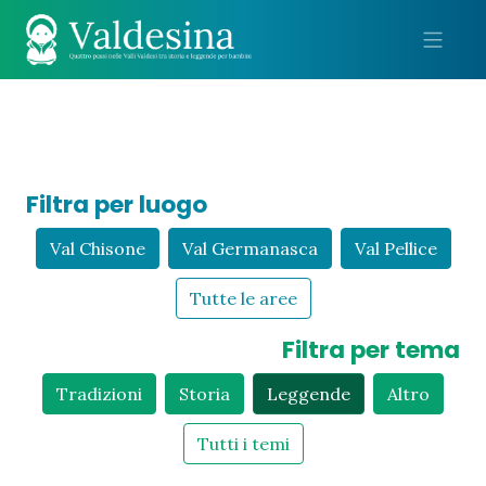
Me
Filtra per luogo
Val Chisone
Val Germanasca
Val Pellice
Tutte le aree
Filtra per tema
Tradizioni
Storia
Leggende
Altro
Tutti i temi