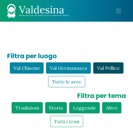
Me
Filtra per luogo
Val Chisone
Val Germanasca
Val Pellice
Tutte le aree
Filtra per tema
Tradizioni
Storia
Leggende
Altro
Tutti i temi