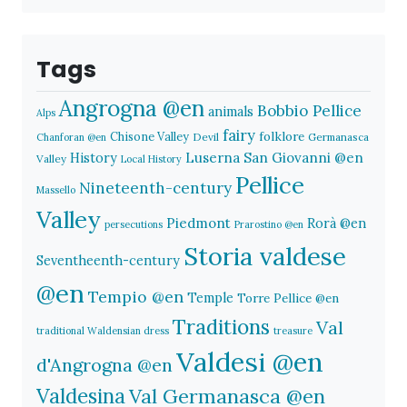
Tags
Angrogna @en
Bobbio Pellice
animals
Alps
fairy
folklore
Chisone Valley
Devil
Germanasca
Chanforan @en
History
Luserna San Giovanni @en
Valley
Local History
Pellice
Nineteenth-century
Massello
Valley
Piedmont
Rorà @en
persecutions
Prarostino @en
Storia valdese
Seventheenth-century
@en
Tempio @en
Temple
Torre Pellice @en
Traditions
Val
traditional Waldensian dress
treasure
Valdesi @en
d'Angrogna @en
Valdesina
Val Germanasca @en