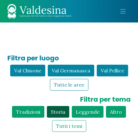
Me
Filtra per luogo
Val Chisone
Val Germanasca
Val Pellice
Tutte le aree
Filtra per tema
Tradizioni
Storia
Leggende
Altro
Tutti i temi