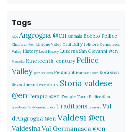
Tags
Angrogna @en
Bobbio Pellice
animals
Alps
fairy
folklore
Chisone Valley
Devil
Germanasca
Chanforan @en
History
Luserna San Giovanni @en
Valley
Local History
Pellice
Nineteenth-century
Massello
Valley
Piedmont
Rorà @en
persecutions
Prarostino @en
Storia valdese
Seventheenth-century
@en
Tempio @en
Temple
Torre Pellice @en
Traditions
Val
traditional Waldensian dress
treasure
Valdesi @en
d'Angrogna @en
Valdesina
Val Germanasca @en