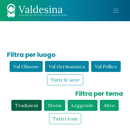
Me
Filtra per luogo
Val Chisone
Val Germanasca
Val Pellice
Tutte le aree
Filtra per tema
Tradizioni
Storia
Leggende
Altro
Tutti i temi